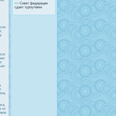
>>
Совет федерации
сдает турпутевки
Если
х;
у.
тся
нет
о
ько
а
т
ила,
яса,
е от
овое