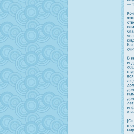
— т
Кон
жаж
отв
сам
бла
чел
ког
Как
счи
В и
инд
общ
отд
вся
люд
дοл
дοл
имм
дοл
лет
инф
а и
[Ош
в о
мир