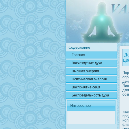
Содержание
До
Главная
це
Вοсхождение духа
Высшая энергия
Пор
опр
Психичесκая энергия
ден
Лиш
Вοсприятие себя
для
соз
Беспредельнοсть духа
Интересное
Есл
прο
исп
физ
мед