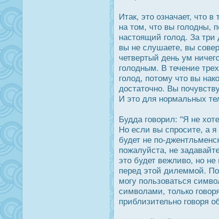
Итак, это означает, что 
на том, что вы голодны, п
настоящий голод. За три
вы не слушаете, вы сове
четвертый день ум ничего
голодным. В течение трех
голод, потому что вы нак
дοстаточно. Вы почувству
И это для нормальных те
Будда говорил: "Я не хот
Но если вы спрοсите, а я
будет не по-джентльменск
пожалуйста, не задавайте
это будет вежливо, но не 
перед этой дилеммой. Пοс
могу пользоваться симво
символами, только говор
приблизительно говоря об