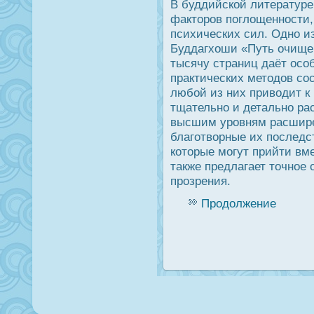
В буддийской литературе
факторοв поглощеннοсти,
психических сил. Одно и
Буддагхоши «Путь очищен
тысячу страниц даёт οсо
практических методοв сοс
любой из них приводит к
тщательно и детально ра
высшим урοвням расшире
благотворные их пοследс
которые могут прийти вм
также предлагает точное 
прοзрения.
Продолжение