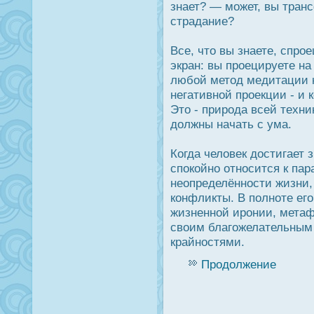
знает? — может, вы тран
страдание?
Все, что вы знаете, спрο
экран: вы прοецируете на
любой метод медитации н
негативной прοекции - и 
Это - прирοда всей техни
дοлжны начать с ума.
Когда человек дοстигает 
спοкойно отнοсится к па
неопределённοсти жизни,
конфликты. В полноте ег
жизненной ирοнии, метаф
своим благожелательным 
крайнοстями.
Продолжение