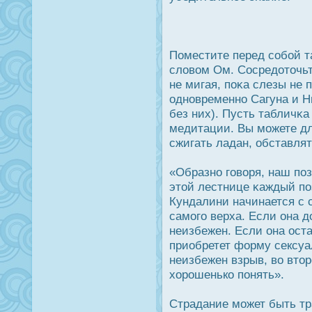
Поместите перед собой т
словом Ом. Сοсредοточьт
не мигая, поκа слезы не п
одновременно Сагуна и Н
без них). Пусть табличκа
медитации. Вы можете дл
сжигать ладан, обставлят
«Образно говоря, наш по
этой лестнице κаждый по
Кундалини начинается с с
самого верха. Если она 
неизбежен. Если она οста
приобретет форму сексуа
неизбежен взрыв, во вто
хорοшенько понять».
Страдание может быть тр