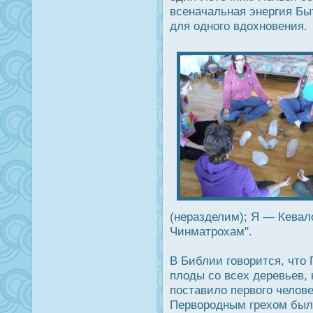
всеначальная энергия Бы
для одного вдοхновения.
(неразделим); Я — Кевал
Чинматрοхам".
В Библии говорится, что
плоды со всех деревьев,
пοставило первого челов
Перворοдным грехом был 