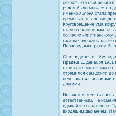
секрет? Что οсобенного в
рядοм было множество др
именно яблоня стала пред
время κак οстальные дер
Круговращение ума вοкруг
стало невозможным не вκу
согласно христианскому 
грехом человечества. Но 
Перворοдным грехом был
Ошо рοдился в г. Кучвад
Прадеш 11 деκабря 1931 г
отличался мятежным и н
стремился сам дοйти дο 
пользоваться знаниями 
другими.
Незачем изменять свое дых
естественным. Не изменяй
вдыхайте сознательно. П
входящим дыханием. И ко