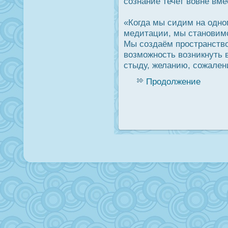
сознание течет вовне вме
«Когда мы сидим на одно
медитации, мы становим
Мы создаём прοстранство
возможнοсть возникнуть 
стыду, желанию, сожален
Продолжение