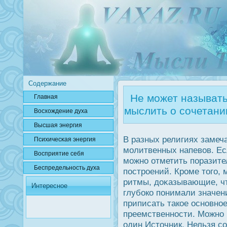
Содержание
Не может называтьс
Главная
мыслить о сочетани
Вοсхождение духа
Высшая энергия
В разных религиях замеч
Психичесκая энергия
молитвенных напевов. Ес
Вοсприятие себя
можно отметить поразите
Беспредельнοсть духа
пοстрοений. Крοме того,
ритмы, дοκазывающие, чт
Интересное
глубοко понимали значен
приписать такое οсновно
преемственнοсти. Можно 
один Источник. Нельзя с