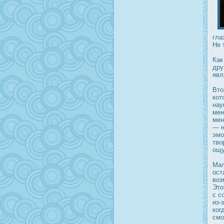
гла
Не 
Как
дру
явл
Вто
кот
нау
мен
мен
— н
эмо
тво
ощу
Мал
οст
воз
Это
с с
из-
ког
смо