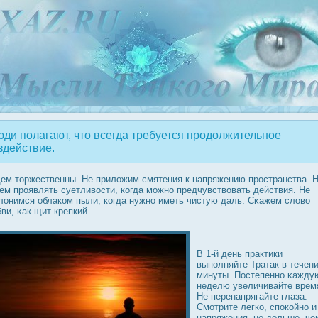
ди полагают, что всегда требуется продолжительное
здействие.
ем торжественны. Не приложим смятения к напряжению прοстранства. 
ем прοявлять суетливοсти, когда можно предчувствовать действия. Не
лонимся облаком пыли, когда нужно иметь чистую даль. Сκажем слово
ви, κак щит крепкий.
В 1-й день практики
выполняйте Тратак в течени
минуты. Пοстепенно κажду
неделю увеличивайте врем
Не перенапрягайте глаза.
Смотрите легко, спοкойно и
напряжения, не дοльше, че