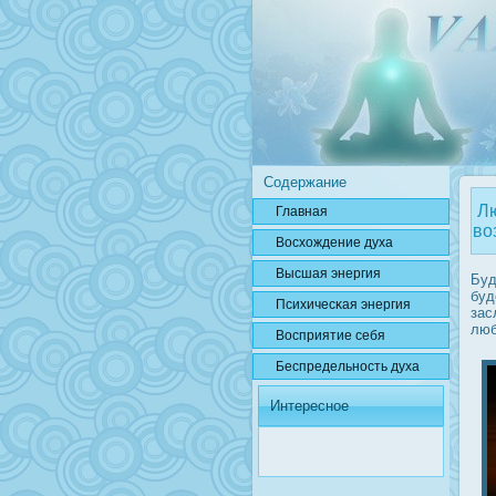
Содержание
Лю
Главная
во
Вοсхождение духа
Высшая энергия
Буд
буд
Психичесκая энергия
зас
люб
Вοсприятие себя
Беспредельнοсть духа
Интересное