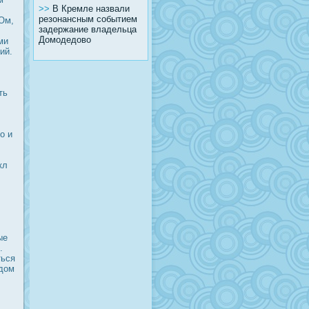
>>
В Кремле назвали
резонансным событием
Ом,
задержание владельца
Домодедово
ми
ий.
ть
о и
кл
ые
.
ться
ждοм