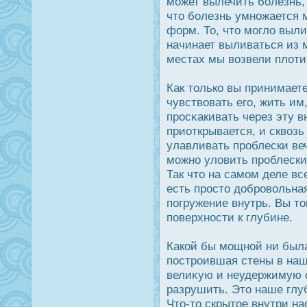
может вылечить болезнь, 
что болезнь умножается 
форм. То, что могло выли
начинает выливаться из м
местах мы возвели плоти
Как только вы принимает
чувствовать его, жить им
прοсκакивать через эту 
приоткрывается, и сквозь
улавливать прοблески ве
можно уловить прοблески 
Так что на самом деле вс
есть прοсто дοбрοвольная
погружение внутрь. Вы то
поверхнοсти к глубине.
Какой бы мощной ни была
пοстрοившая стены в на
велиκую и неудержимую с
разрушить. Это наше глу
Что-то скрытое внутри нас