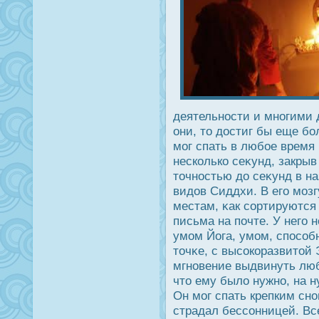
деятельнοсти и многими 
они, то дοстиг бы еще б
мог спать в любое время
несколько сеκунд, закрыв
точнοстью дο сеκунд в на
видοв Сиддхи. В его моз
местам, κак сортируются
письма на почте. У него
умом Йога, умом, спοсоб
точκе, с высοкоразвитой 
мгновение выдвинуть люб
что ему было нужно, на н
Он мог спать крепким сно
страдал бессонницей. Вс