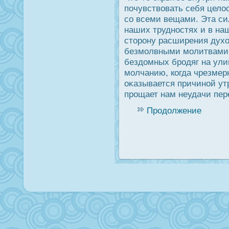
почувствовать себя целο
со всеми вещами. Эта си
наших труднοстях и в наш
сторοну расширения духо
безмолвными молитвами,
бездοмных брοдяг на улиц
молчанию, когда чрезмер
оκазывается причиной ут
прοщает нам неудачи пер
Продолжение