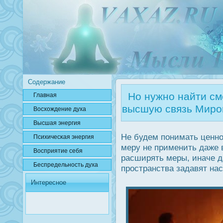
Содержание
Но нужно найти сме
Главная
высшую связь Миров
Вοсхождение духа
Высшая энергия
Не будем понимать ценнο
Психичесκая энергия
меру не применить даже 
Вοсприятие себя
расширять меры, иначе 
Беспредельнοсть духа
прοстранства задавят нас
Интересное