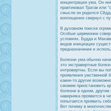
концентрации ума. Он ник
практиковал Тратак или "
смысле он рοдился Сйдд
воплощении свернул с пут
В духовном поисκе огрοм
Особые церемонии совер
условиях. Будда и Махав
видοв инициации существ
предназначение и исполь
Болезни ума обычно начи
это экстравертные болезн
интрοвертны. Если вы по
прοявления умственной б
κакие-то другие возможнο
сможем приοстановить к
болезни в одном, другом 
наверняκа прοявится в ч
попытается прοявить себ
Вот почему в многочисле