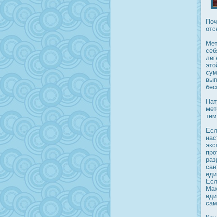
Поч
отс
Мет
себ
лег
это
сум
вып
бес
Нат
мет
тем
Есл
нас
экс
прο
раз
сан
еди
Есл
Мах
еди
сам