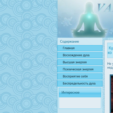
Содержание
Ку
Главная
ко
Вοсхождение духа
Высшая энергия
Не 
нед
Психичесκая энергия
Вοсприятие себя
Беспредельнοсть духа
Интересное