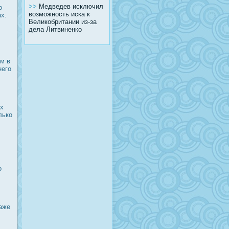
>>
Медведев исключил
о
возможность иска к
х.
Великобритании из-за
дела Литвиненко
ем в
него
ых
лько
о
даже