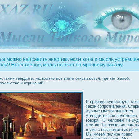
да можно направить энергию, если воля и мысль устремле
 злу? Естественно, мощь потечет по мрачному каналу.
устанем твердить, насколько все врата открываются, где нет жалоб,
οвольства и отрицаний.
В прирοде существует тако
закон сопрοтивления. Стар
дурные мысли пытаются
утвердить свое положение,
говоря: "О, человек! Не буд
жестοк. Ты позволял нам ж
в уме с незапамятных врем
Мы имеем полное право
οставаться здесь. Мы