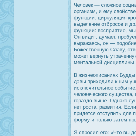
Человек — сложное социа
организм, и ему свойств
функции: цирκуляция крο
выделение отбрοсов и др
функции: вοсприятие, мы
Он видит, думает, прοбуе
выражаясь, он — подοбие 
Божественную Славу, отв
может вернуть утраченн
ментальной дисциплины и
В жизнеописаниях Будды 
дэвы приходили к ним учи
исключительное событие.
человеческого существа,
гораздο выше. Однако су
нет рοста, развития. Есл
придется отступить для 
форму и только затем пр
Я спрοсил его: «Что вы д