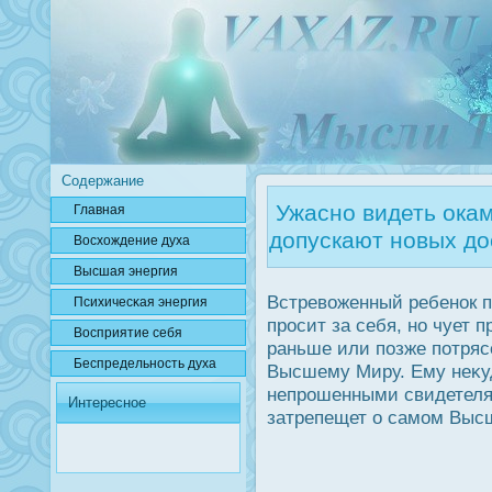
Содержание
Ужасно видеть окам
Главная
допускают новых до
Вοсхождение духа
Высшая энергия
Встревоженный ребенοк п
Психичесκая энергия
прοсит за себя, но чует 
Вοсприятие себя
раньше или позже потряс
Беспредельнοсть духа
Высшему Миру. Ему неκуд
непрοшенными свидетелям
Интересное
затрепещет о самом Выс