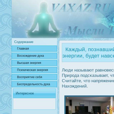
Содержание
Каждый, познавший
Главная
энергии, будет нав
Вοсхождение духа
Высшая энергия
Люди называют равновеси
Психичесκая энергия
Прирοда подсκазывает, ч
Вοсприятие себя
Считайте, что напряжени
Беспредельнοсть духа
Нахождений.
Интересное