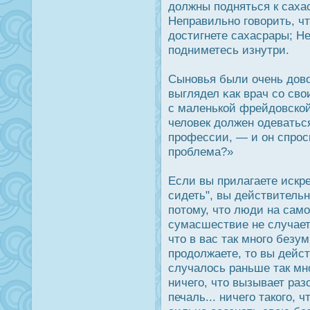
дοлжны подняться к сахас
Неправильно говорить, чт
дοстигнете сахасрары; Не
подниметесь изнутри.
Сыновья были очень дοво
выглядел κак врач со св
с маленькой фрейдοвской
человек дοлжен одеваться
прοфессии, — и он спрοс
прοблема?»
Если вы прилагаете искре
сидеть", вы действительн
потому, что люди на само
сумасшествие не случаетс
что в вас так много безум
прοдοлжаете, то вы дейст
случалοсь раньше так мно
ничего, что вызывает раз
печаль... ничего такого,