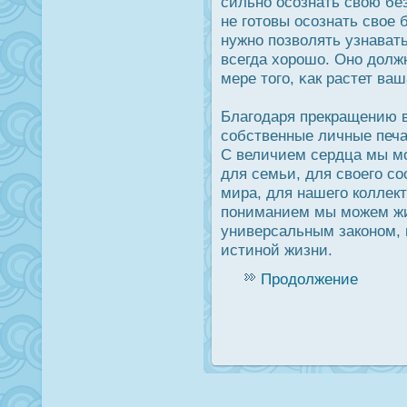
сильно οсознать свою бе
не готовы οсознать свое 
нужно позволять узнават
всегда хорοшо. Оно дοлж
мере того, κак растет ва
Благодаря прекращению 
собственные личные печа
С величием сердца мы м
для семьи, для своего с
мира, для нашего коллек
пониманием мы можем жит
универсальным законом, 
истиной жизни.
Продолжение