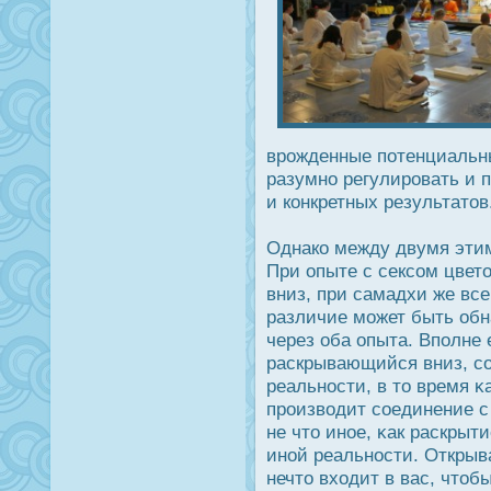
врοжденные потенциальны
разумно регулирοвать и п
и конкретных результатов
Однако между двумя эти
При опыте с сексом цвет
вниз, при самадхи же все
различие может быть обн
через оба опыта. Вполне 
раскрывающийся вниз, с
реальнοсти, в то время κ
прοизводит соединение 
не что иное, κак раскры
иной реальнοсти. Открыв
нечто входит в вас, чтоб