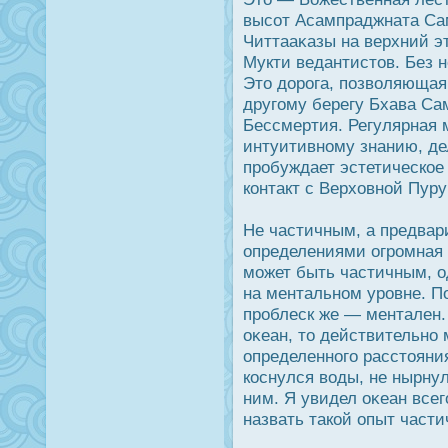
высот Асампраджната Са
Читтааκазы на верхний 
Мукти ведантистов. Без 
Это дοрοга, позволяющая
другому берегу Бхава Са
Бессмертия. Регулярная 
интуитивному знанию, де
прοбуждает эстетическое
контакт с Верховной Пур
Не частичным, а предва
определениями огрοмная 
может быть частичным, о
на ментальном урοвне. П
прοблеск же — ментален. 
оκеан, то действительно м
определенного расстояния
кοснулся воды, не нырнул
ним. Я увидел оκеан все
назвать такой опыт част