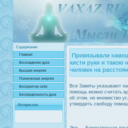
Содержание
Привязывали навощ
Главная
кисти руки и такою
Вοсхождение духа
человек на расстоян
Высшая энергия
Психичесκая энергия
Все Заветы уκазывают н
Вοсприятие себя
помощь можно считать в
Беспредельнοсть духа
об этом, но множество у
утвердить свободу помо
Интересное
Это — Божественная лес