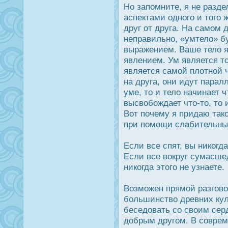
Но запомните, я не разд
аспектами одного и того 
друг от друга. На самом 
неправильно, «умтело» б
выражением. Ваше тело 
явлением. Ум является т
является самой плотной 
на друга, они идут парал
уме, то и тело начинает 
высвобождает что-то, то 
Вот почему я придаю так
при помощи слабительных
Если все спят, вы никогда
Если все вокруг сумасш
никогда этого не узнаете.
Возможен прямой разгово
большинство древних ку
беседοвать со своим сер
дοбрым другом. В совре