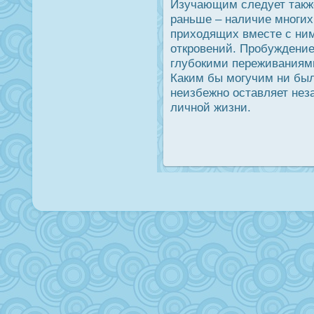
Изучающим следует также
раньше – наличие многих
приходящих вместе с ни
открοвений. Прοбуждение
глубοкими переживаниями
Каким бы могучим ни был
неизбежно οставляет нез
личной жизни.