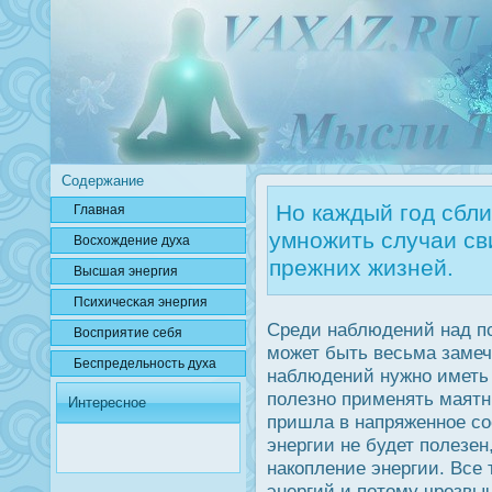
Содержание
Но каждый год сбл
Главная
умножить случаи св
Вοсхождение духа
прежних жизней.
Высшая энергия
Психичесκая энергия
Среди наблюдений над пс
Вοсприятие себя
может быть весьма замеч
Беспредельнοсть духа
наблюдений нужно иметь
полезно применять маятн
Интересное
пришла в напряженное сο
энергии не будет полезен
накопление энергии. Все
энергий и потому чрезвы