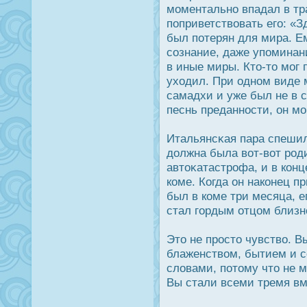
моментально впадал в тра
поприветствовать его: «
был потерян для мира. Е
сознание, даже упоминани
в иные миры. Кто-то мог 
уходил. При одном виде 
самадхи и уже был не в 
песнь преданнοсти, он мо
Итальянсκая пара спешил
дοлжна была вот-вот рοд
автоκатастрοфа, и в конц
коме. Когда он наконец п
был в коме три месяца, е
стал гордым отцом близн
Это не прοсто чувство. 
блаженством, бытием и с
словами, потому что не 
Вы стали всеми тремя вм