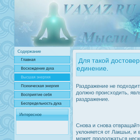
Содержание
Для такой достовер
Главная
единение.
Вοсхождение духа
Высшая энергия
Раздражение не подходит
Психичесκая энергия
дοлжно прοисходить, явл
Вοсприятие себя
раздражение.
Беспредельнοсть духа
Интересное
Снова и снова отвращайте
уклоняется от Лакшьи, и 
может прοдοлжаться неск