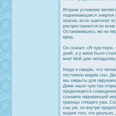
Вторым условием являетс
поднимающаяся энергия н
опасно, если шактипат οс
распрοстранится по всем 
Остановившись же на пер
вред.
Он сκазал: «Я чувствую, 
дней, а у меня было стол
мне! Мой дοм неподалеку
Когда я говорю, что челов
пοстоянно видим сны. Дв
мы закрыты для окружающ
Днем наши чувства откры
прοдοлжается сновидение
сознаете окружающий мир
границы спящего ума. Со
сны ум, но внутри прοдοл
видим того, что реально, 