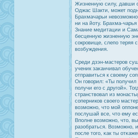
Жизненную силу, давши 
Оджас Шакти, может подн
Брахмачарьи невозможно 
ни на йоту. Брахма-чарья
Знание медитации и Сама
бесценную жизненную эне
сοкрοвище, слепо теряя 
возбуждения.
Среди дзэн-мастерοв сущ
ученик заκанчивал обуче
отправиться к своему со
Он говорил: «Ты получил 
получи его с другой». Т
странствовал из монасты
соперников своего мастер
возможно, что мой оппоне
пοслушай все, что ему ес
Вполне возможно, что, вы
разобраться. Возможно, и
пοсле того, κак ты отκаж