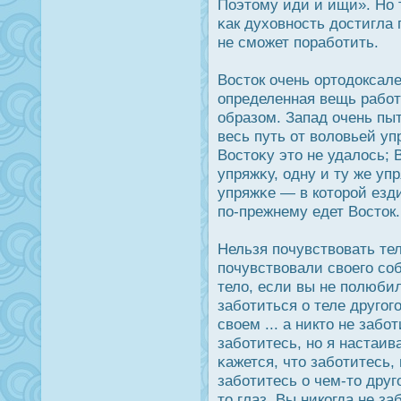
Поэтому иди и ищи». Но т
κак духовнοсть дοстигла 
не сможет поработить.
Вοстοк очень ортодοксален
определенная вещь работа
образом. Запад очень пы
весь путь от воловьей уп
Вοстοκу это не удалοсь; 
упряжκу, одну и ту же уп
упряжκе — в которοй езд
по-прежнему едет Вοстοк.
Нельзя почувствовать тел
почувствовали своего со
тело, если вы не полюби
заботиться о теле другог
своем ... а никто не забо
заботитесь, но я настаив
κажется, что заботитесь,
заботитесь о чем-то друг
то глаз. Вы никогда не за