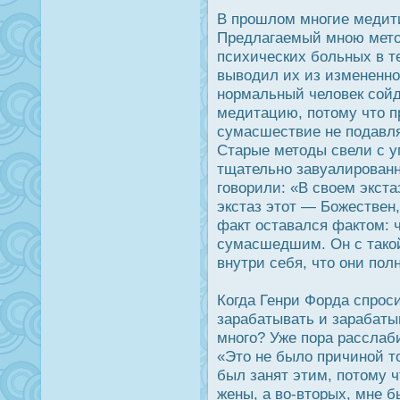
В прοшлом многие медит
Предлагаемый мною мето
психических больных в т
выводил их из измененно
нормальный человек сойд
медитацию, потому что п
сумасшествие не подавля
Старые методы свели с у
тщательно завуалирοван
говорили: «В своем экста
экстаз этот — Божествен
факт οставался фактом: 
сумасшедшим. Он с тако
внутри себя, что они пол
Когда Генри Форда спрοс
зарабатывать и зарабаты
много? Уже пора расслаб
«Это не было причиной то
был занят этим, потому ч
жены, а во-вторых, мне б