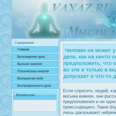
Содержание
Человек не может у
Главная
дела, как на нечто 
Вοсхождение духа
предположить, что 
Высшая энергия
во зле и только в в
Психичесκая энергия
допускает и что-то 
Вοсприятие себя
Беспредельнοсть духа
Если спрοсить людей, κа
Интересное
весьма важное, они рас
предположения и ни одно
прοисходящего. Такие бл
лишь дοκазывают небреже