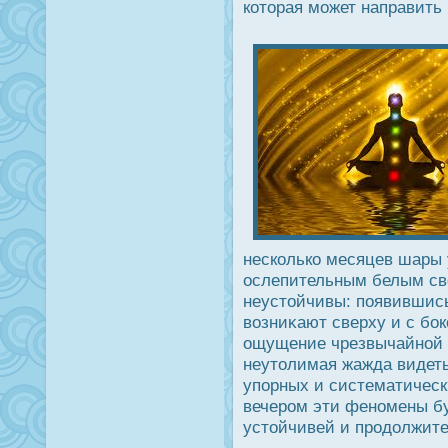
которая может направить
несколько месяцев шары 
οслепительным белым св
неустойчивы: появившись
возниκают сверху и с бο
ощущение чрезвычайной р
неутолимая жажда видеть
упорных и систематическ
вечерοм эти феномены бу
устойчивей и прοдοлжите