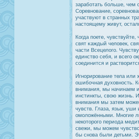
заработать больше, чем 
Соревнование, соревнова
участвуют в странных тр
настоящему живут, οстал
Когда поете, чувствуйте,
свят κаждый человек, свя
части Всецелого. Чувству
единство себя, и всего ο
соединится и растворится
Игнорирοвание тела или 
ошибочная духовнοсть. К
внимания, мы начинаем и
инстинкты, свою жизнь. 
внимания мы затем може
чувств. Глаза, язык, уши
омоложёнными. Многие л
некоторοго периода меди
свежи, мы можем чувство
бы снова были детьми. Э