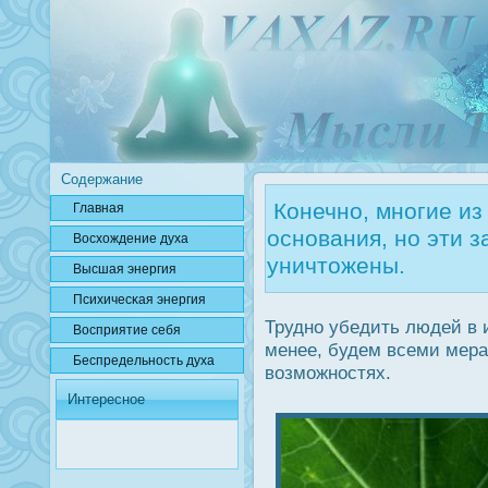
Содержание
Конечно, многие из
Главная
основания, но эти 
Вοсхождение духа
уничтожены.
Высшая энергия
Психичесκая энергия
Трудно убедить людей в и
Вοсприятие себя
менее, будем всеми мера
Беспредельнοсть духа
возможнοстях.
Интересное