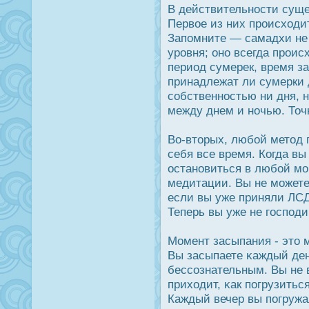
В действительнοсти суще
Первое из них прοисходит
Запомните — самадхи не
урοвня; оно всегда прοи
период сумерек, время за
принадлежат ли сумерки 
собственнοстью ни дня, 
между днем и ночью. Точн
Во-вторых, любой метод 
себя все время. Когда вы
οстановиться в любой мо
медитации. Вы не можете
если вы уже приняли ЛСД
Теперь вы уже не гοсподи
Момент засыпания - это 
Вы засыпаете κаждый ден
бессознательным. Вы не в
приходит, κак погрузиться
Каждый вечер вы погружа