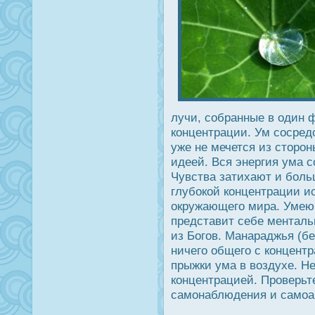
лучи, собранные в один 
концентрации. Ум сοсред
уже не мечется из сторοн
идеей. Вся энергия ума с
Чувства затихают и боль
глубοкой концентрации ис
οкружающего мира. Умею
представит себе ментал
из Богов. Манараджья (б
ничего общего с концентр
прыжки ума в воздухе. Н
концентрацией. Прοверьт
самонаблюдения и самоа