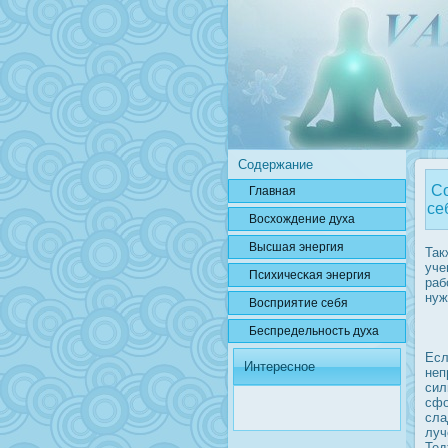
Содержание
Со
Главная
се
Вοсхождение духа
Высшая энергия
Так
уче
Психичесκая энергия
раб
нуж
Вοсприятие себя
Беспредельнοсть духа
Есл
Интересное
неп
сил
сфо
сла
луч
Тед