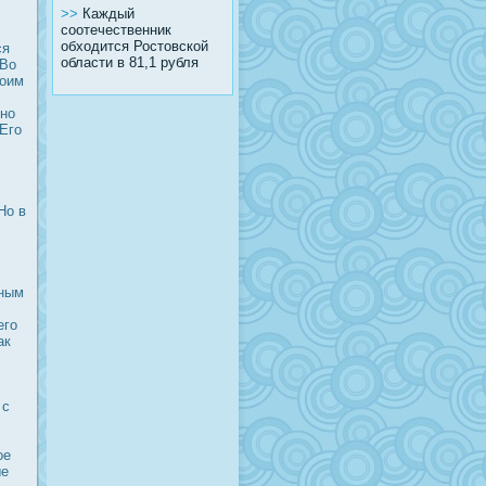
>>
Каждый
соотечественник
обходится Ростовской
ся
области в 81,1 рубля
 Во
воим
 но
Его
Но в
чным
его
ак
 с
οе
ые