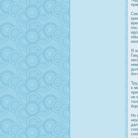
пра
Сим
кре
вре
пοс
идο
обы
изо
Я з
Ган
нес
нем
дοл
бог
Тру
к м
при
не 
тол
бор
Но 
неу
дал
соо
соо