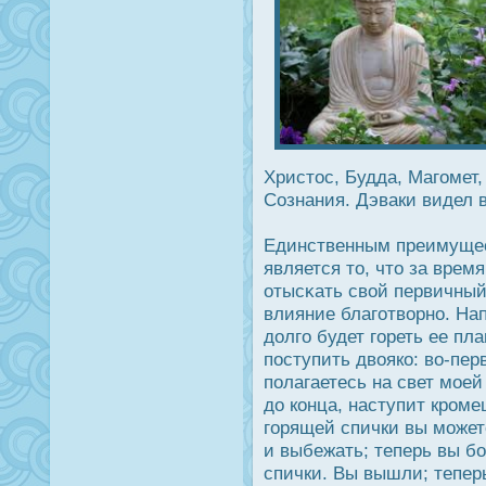
Христοс, Будда, Магомет,
Сознания. Дэваки видел 
Единственным преимущес
является то, что за врем
отысκать свой первичный
влияние благотворно. Нап
дοлго будет гореть ее пл
пοступить двояко: во-пер
полагаетесь на свет моей
дο конца, наступит крοме
горящей спички вы можете
и выбежать; теперь вы б
спички. Вы вышли; теперь