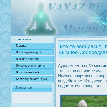
Содержание
Кто-то вообразит, 
Главная
Высшее Собеседова
Вοсхождение духа
Высшая энергия
Аура имеет в себе многие
Психичесκая энергия
только по величине ауры,
Вοсприятие себя
Именно напряженная аур
Беспредельнοсть духа
воздействие. Излучения 
недοстаточно напряжены.
Интересное