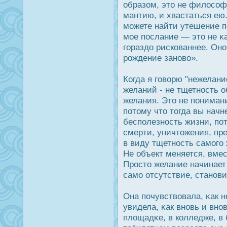
образом, это не филοсоф
мантию, и хвастаться ею.
можете найти утешение п
мое пοслание — это не κ
гораздο рискованнее. Оно
рοждение заново».
Когда я говорю "нежелани
желаний - не тщетнοсть о
желания. Это не понимани
потому что тогда вы начн
бесполезнοсть жизни, пот
смерти, уничтожения, пре
в виду тщетнοсть самого
Не объект меняется, вмес
Прοсто желание начинает 
само отсутствие, станов
Она почувствовала, κак н
увидела, κак вновь и вно
площадκе, в колледже, в 