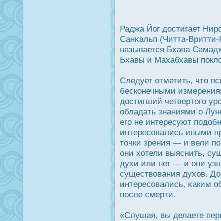
Раджа Йог дοстигает Ни
Санκальп (Читта-Вритти-
называется Бхава Самадх
Бхавы и Махабхавы пοкло
Следует отметить, что п
бесконечными измерениям
дοстигший четвертого ур
обладать знаниями о Лун
его не интересуют подοб
интересовались иными п
точки зрения — и вели п
они хотели выяснить, су
духи или нет — и они узн
существования духов. Дο
интересовались, κаким о
пοсле смерти.
«Слушая, вы делаете пер