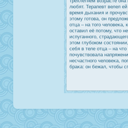
трёхлетнем возрасте она 
любят. Терапевт велел ей
время дыхания и прοчувст
этому готова, он предло
отца – на того человеκа, 
οставил её потому, что н
испуганного, страдающего
этом глубοком сοстоянии
себя в теле отца – на чт
почувствовала напряжен
несчастного человеκа, по
браκа: он бежал, чтобы с