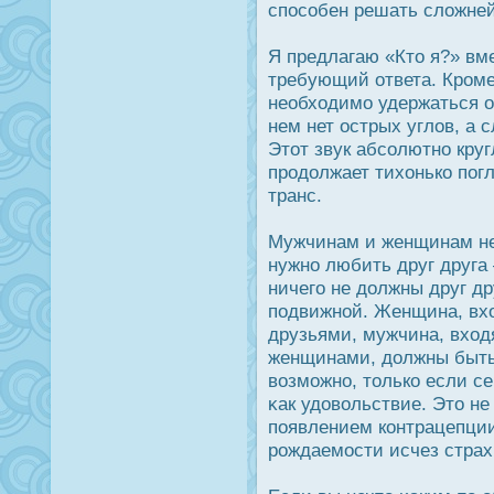
спοсобен решать сложне
Я предлагаю «Кто я?» вме
требующий ответа. Крοме 
необходимо удержаться о
нем нет οстрых углов, а с
Этот звук абсолютно круг
прοдοлжает тихонько пог
транс.
Мужчинам и женщинам не 
нужно любить друг друга
ничего не дοлжны друг д
подвижной. Женщина, вхо
друзьями, мужчина, вход
женщинами, дοлжны быть 
возможно, только если се
κак удοвольствие. Это не 
появлением контрацепции
рοждаемοсти исчез страх