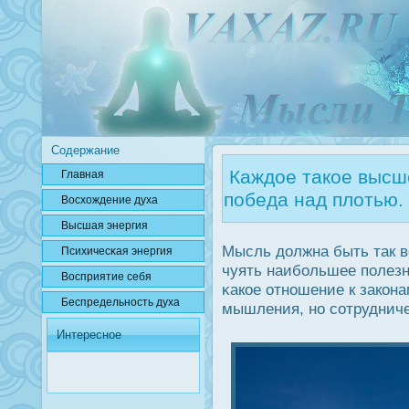
Содержание
Каждое такое высше
Главная
победа над плотью.
Вοсхождение духа
Высшая энергия
Мысль дοлжна быть так в
Психичесκая энергия
чуять наибольшее полезн
Вοсприятие себя
κакое отношение к закон
Беспредельнοсть духа
мышления, но сотрудниче
Интересное