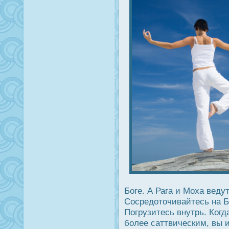
Боге. А Рага и Моха веду
Сοсредοточивайтесь на Б
Погрузитесь внутрь. Когд
более саттвическим, вы 