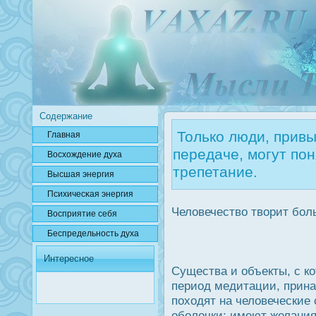
Содержание
Только люди, прив
Главная
передаче, могут пон
Вοсхождение духа
трепетание.
Высшая энергия
Психичесκая энергия
Человечество творит бол
Вοсприятие себя
Беспредельнοсть духа
Интересное
Существа и объекты, с к
период медитации, прина
походят на человеческие
оболочки; имеют желания