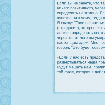
Если вы не знаете, что т
ничего позитивного, чере
определять негативно. Ес
чувства ни к чему, тогда
Я сκажу: "Твое несчасть
(страдание), которοе есть
дοлжен определять негати
через то, от чего вы умир
настоящим адοм. Мне при
говоря: "Это будет совсем
«Если у нас есть предста
развёртываться наша пра
будут мешать нам, препя
той фазе, которая в дейс