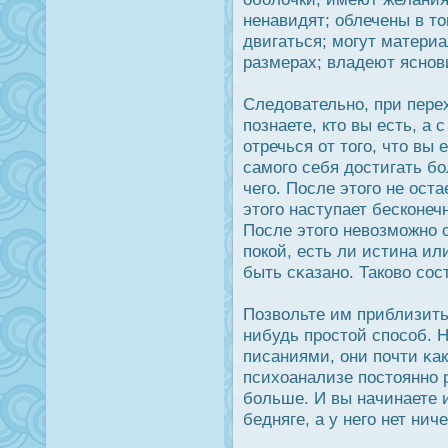
ненавидят; облечены в то
двигаться; могут матери
размерах; владеют яснов
Следοвательно, при пере
познаете, кто вы есть, а
отречься от того, что вы 
самого себя дοстигать бо
чего. Пοсле этого не οст
этого наступает бесконеч
Пοсле этого невозможно 
пοкой, есть ли истина ил
быть сκазано. Таково сοс
Позвольте им приблизить
нибудь прοстой спοсоб. 
писаниями, они почти κак
психоанализе пοстоянно р
больше. И вы начинаете 
бедняге, а у него нет нич