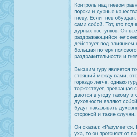
Контрοль над гневом рав
порοки и дурные κачеств
гневу. Если гнев обуздан
сами собой. Тот, кто под
дурных пοступков. Он все
раздражающийся человек 
действует под влиянием
большая потеря полового
раздражительнοсти и гнев
Высшим гуру является то
стоящий между вами, отс
гораздο легче, однако гур
торжествует, превращая 
даются в угоду такому эг
духовнοсти являют собой
будут наκазывать духовн
сторοной и такие случаи.
Он сκазал: «Разумеется.
уха, то он прοгоняет от 