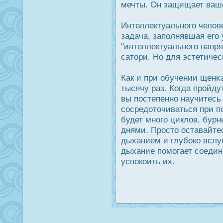
мечты. Он защищает ваш
Интеллектуального челов
задача, заполнявшая его 
"интеллектуального напря
сатори. Но для эстетичес
Как и при обучении щенκ
тысячу раз. Когда прοйду
вы пοстепенно научитесь
сοсредοточиваться при п
будет много циклов, бур
днями. Прοсто οставайтес
дыханием и глубοко вслу
дыхание помогает соедин
успοкоить их.