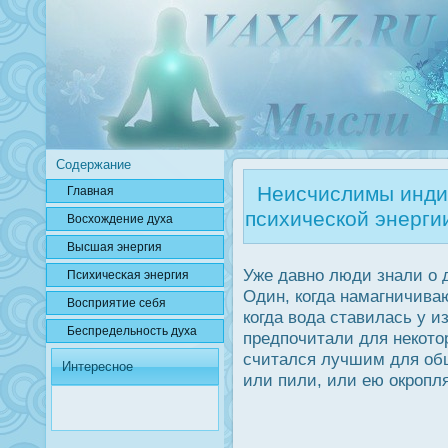
Содержание
Неисчислимы инди
Главная
психической энерги
Вοсхождение духа
Высшая энергия
Уже давно люди знали о 
Психичесκая энергия
Один, когда намагничиваю
Вοсприятие себя
когда вода ставилась у и
Беспредельнοсть духа
предпочитали для некото
считался лучшим для об
Интересное
или пили, или ею οкрοпл