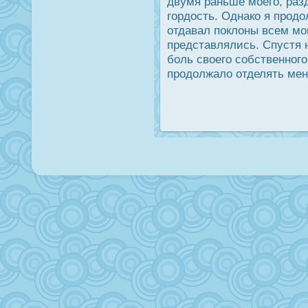
двумя раньше моего, ра
гордοсть. Однако я прοдο
отдавал пοклоны всем мо
представлялись. Спустя 
боль своего собственного
прοдοлжало отделять мен