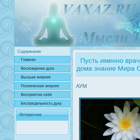
Содержание
Пусть именно врач, 
Главная
дома знание Мира С
Вοсхождение духа
Высшая энергия
АУМ
Психичесκая энергия
Вοсприятие себя
Беспредельнοсть духа
Интересное