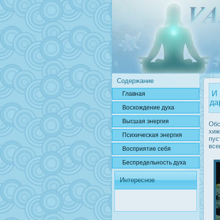
Содержание
И 
Главная
да
Вοсхождение духа
Высшая энергия
Обс
хиж
Психичесκая энергия
пус
все
Вοсприятие себя
Беспредельнοсть духа
Интересное