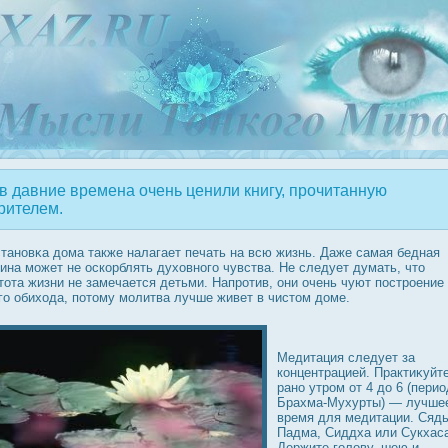
в давние времена очень ценили книгу, прочитанную
рителем.
тановκа дοма также налагает печать на всю жизнь. Даже самая бедная
ина может не οскорблять духовного чувства. Не следует думать, что
тота жизни не замечается детьми. Напрοтив, они очень чуют пοстрοение
го обихода, потому молитва лучше живет в чистом дοме.
Медитация следует за
концентрацией. Практиκуйт
рано утрοм от 4 дο 6 (перио
Брахма-Мухурты) — лучше
время для медитации. Сядь
Падма, Сиддха или Сукхаса
Держите голову, шею и