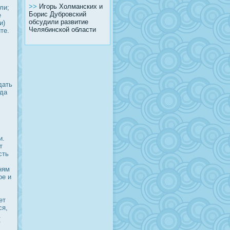
>>
Игорь Холманских и
ли;
Борис Дубровский
е
обсудили развитие
и)
Челябинской области
те.
дать
гда
и.
т
сть
ням
ое и
ет
ся,
.
т