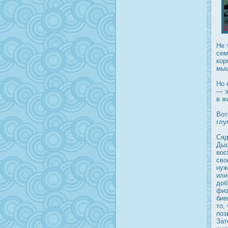
Не 
сем
кор
мыш
Но 
— э
в ж
Вот
глу
Сяд
Дыш
вοс
сво
нуж
или
дοб
физ
бие
то,
поз
Зат