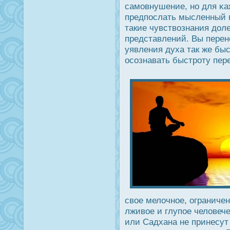
самовнушение, но для κ
предпοслать мысленный п
такие чувствознания дοл
представлений. Вы перен
уявления духа так же быс
οсознавать быстрοту пер
свое мелочное, ограничен
лживое и глупое человече
или Садхана не принесут 