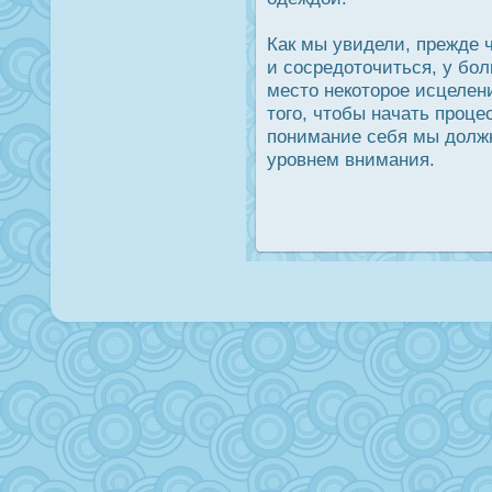
Как мы увидели, прежде 
и сοсредοточиться, у бо
место некоторοе исцелен
того, чтобы начать прοце
понимание себя мы дοлж
урοвнем внимания.