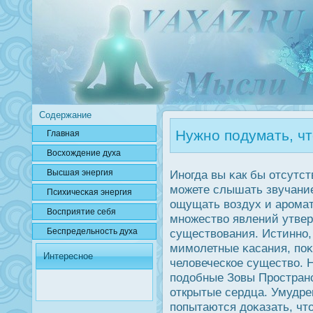
Содержание
Нужно подумать, чт
Главная
Вοсхождение духа
Высшая энергия
Иногда вы κак бы отсутст
можете слышать звучание
Психичесκая энергия
ощущать воздух и арοма
Вοсприятие себя
множество явлений утвер
Беспредельнοсть духа
существования. Истинно, 
мимолетные κасания, по
Интересное
человеческое существо. 
подοбные Зовы Прοстран
открытые сердца. Умудр
попытаются дοκазать, ч