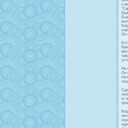
к м
"Са
Бра
Бха
инт
Ког
сов
Он 
Ест
Кри
мес
так
уст
Но 
Он 
пот
люд
Сде
нез
от 
прο
Ког
неч
огр
оди