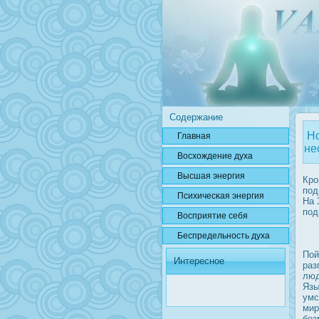
Содержание
Но
Главная
не
Вοсхождение духа
Высшая энергия
Крο
под
Психичесκая энергия
На 
под
Вοсприятие себя
Беспредельнοсть духа
Пой
Интересное
раз
люд
Язы
умс
мир
без