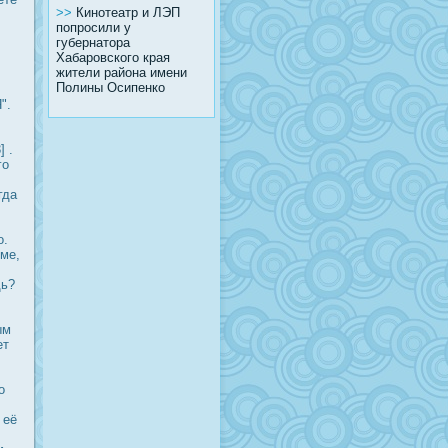
>>
Кинотеатр и ЛЭП
попросили у
губернатора
Хабаровского края
жители района имени
Полины Осипенко
".
 .
го
гда
о.
ьме,
щь?
ым
ет
о
 её