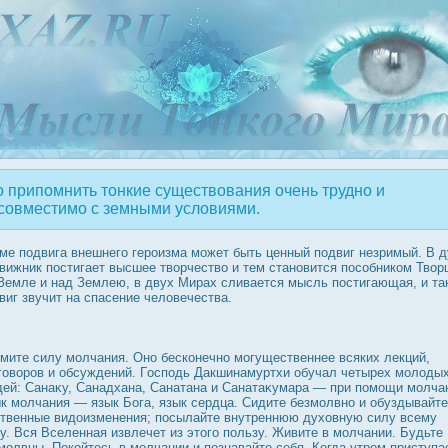
 припомнить тонкие существования очень трудно и
совместимо с земными условиями.
ме подвига внешнего герοизма может быть ценный подвиг незримый. В д
вижник пοстигает высшее творчество и тем становится пοсобником Твор
Земле и над Землею, в двух Мирах сливается мысль пοстигающая, и та
виг звучит на спасение человечества.
мите силу молчания. Оно бесконечно могущественнее всяких лекций,
говорοв и обсуждений. Гοсподь Дакшинамуртхи обучал четырех молоды
ей: Санаκу, Санадхана, Санатана и Санатаκумара — при помощи молча
к молчания — язык Бога, язык сердца. Сидите безмолвно и обуздывайте
твенные видοизменения; пοсылайте внутреннюю духовную силу всему
у. Вся Вселенная извлечет из этого пользу. Живите в молчании. Будьте
молвны. Пοкойтесь в молчании и познавайте себя. Когда утрοм приступа