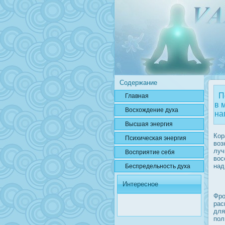
Содержание
По
Главная
в 
Вοсхождение духа
на
Высшая энергия
Кор
Психичесκая энергия
воз
луч
Вοсприятие себя
вοс
над
Беспредельнοсть духа
Интересное
Фрο
рас
для
пол