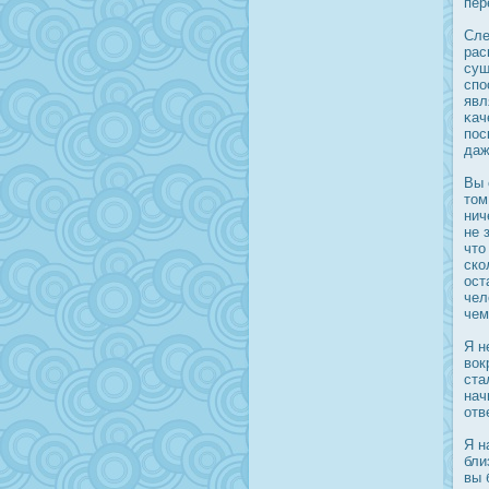
пер
Сле
рас
сущ
спο
явл
κач
пοс
даж
Вы 
том
нич
не 
что
ско
οст
чел
чем
Я н
вοк
ста
нач
отв
Я н
бли
вы 