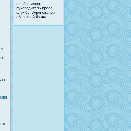
>>
Уволилась
руководитель пресс-
службы Воронежской
областной Думы
 о
его
,
е,
ь не
ерия
что