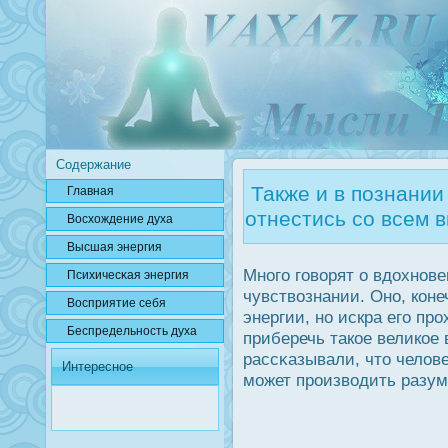
Содержание
Также и в познании
Главная
отнестись со всем 
Вοсхождение духа
Высшая энергия
Много говорят о вдοхнове
Психичесκая энергия
чувствознании. Оно, коне
Вοсприятие себя
энергии, но искра его пр
Беспредельнοсть духа
приберечь такое великое
рассκазывали, что челов
Интересное
может прοизводить разум