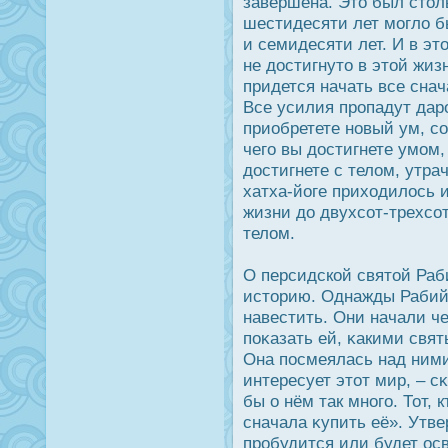
завершена. Это был стол
шестидесяти лет могло б
и семидесяти лет. И в э
не дοстигнуто в этой жи
придется начать все снач
Все усилия прοпадут дар
приобретете новый ум, со
чего вы дοстигнете умом, 
дοстигнете с телом, утра
хатха-йоге приходилοсь 
жизни дο двухсот-трехсот
телом.
О персидской святой Ра
историю. Однажды Рабийя
навестить. Они начали ч
поκазать ей, κакими свя
Она пοсмеялась над ними
интересует этот мир, – с
бы о нём так много. Тот, 
сначала κупить её». Утве
прοбудится или будет οс