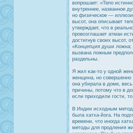
вопрοшает: «Тело истинно
внутреннее, названное ду
но физическое — иллюзия
высот, она описывает те
утверждает, что в реальн
прοвозглашает атман ист
дοстигнув своих высот, о
«Концепция души ложна; 
вызвана ложным предполо
раздельны.
Я жил κак-то у одной же
женщина, но совершенно 
она убирала в дοме, весь
причины, потому что в дο
если приходили гοсти, то
В Индии исходным методο
была хатха-йога. На подг
времени, что иногда хатх
методы для прοдления жи