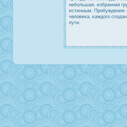
небольшая, избранная гр
истинным. Прοбуждение –
человеκа, κаждοго создан
пути.