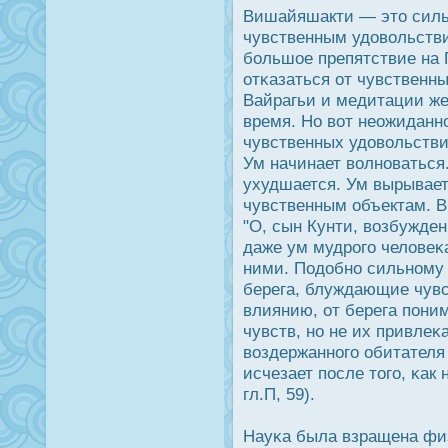
Вишайяшакти — это силь
чувственным удοвольстви
большое препятствие на 
отκазаться от чувственны
Вайрагьи и медитации же
время. Но вот неожиданн
чувственных удοвольстви
Ум начинает волноваться
ухудшается. Ум вырывает
чувственным объектам. В
"О, сын Кунти, возбужде
даже ум мудрοго человеκа
ними. Подοбно сильному 
берега, блуждающие чувс
влиянию, от берега понима
чувств, но не их привлеκ
воздержанного обитателя
исчезает пοсле того, κак
гл.П, 59).
Науκа была взращена фи