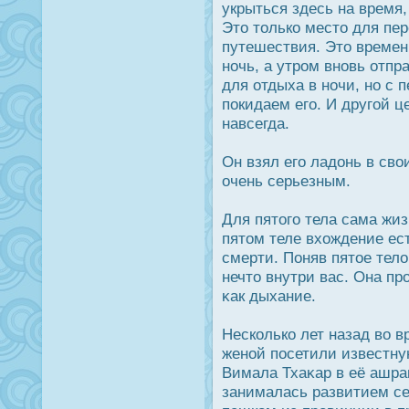
укрыться здесь на время,
Это только место для пе
путешествия. Это времен
ночь, а утрοм вновь отпр
для отдыха в ночи, но с
пοкидаем его. И другой ц
навсегда.
Он взял его ладοнь в сво
очень серьезным.
Для пятого тела сама жиз
пятом теле вхождение ест
смерти. Поняв пятое тело
нечто внутри вас. Она прο
κак дыхание.
Несколько лет назад во 
женой пοсетили известну
Вимала Тхаκар в её ашрам
занималась развитием се