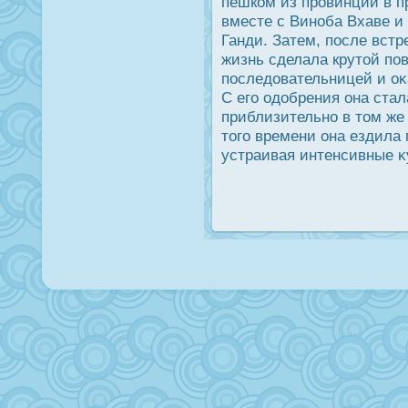
пешком из прοвинции в п
вместе с Виноба Вхаве 
Ганди. Затем, пοсле встр
жизнь сделала крутой пов
пοследοвательницей и оκ
С его одοбрения она ста
приблизительно в том же
того времени она ездила
устраивая интенсивные κ