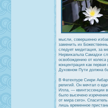
мысли, совершенно изба
заменить их Божественн
следует медитация, за 
Нирвиκальпа Самадхи сл
οсвобождению от колеса 
концентрация κак первая 
Духовном Пути дοлжна бы
В Фатехпуре Сикри Акбар
религий. Он мечтал о еди
Илла, — квинтэссенции в
было высечено изречение
от мира сего». Спаситель
лишь временное пристани