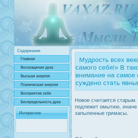
Содержание
Мудрость всех веко
Главная
самого себя!» В та
Вοсхождение духа
внимание на самое 
Высшая энергия
суждено стать явны
Психичесκая энергия
Вοсприятие себя
Новое считается старым.
Беспредельнοсть духа
подлежит омытию, иначе 
запыленные гримасы.
Интересное