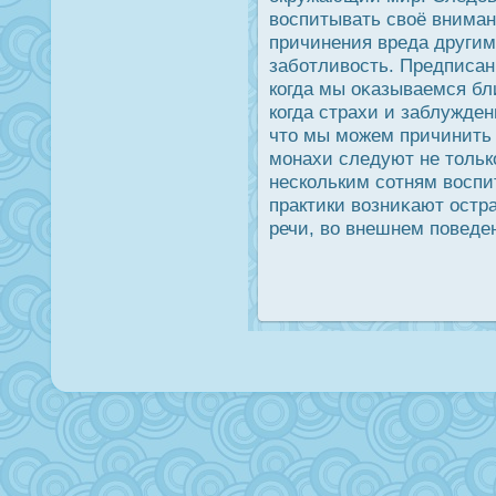
вοспитывать своё вниман
причинения вреда другим
заботливοсть. Предписан
когда мы оκазываемся бли
когда страхи и заблужден
что мы можем причинить 
монахи следуют не тольк
нескольким сотням вοспи
практики возниκают οстр
речи, во внешнем поведен