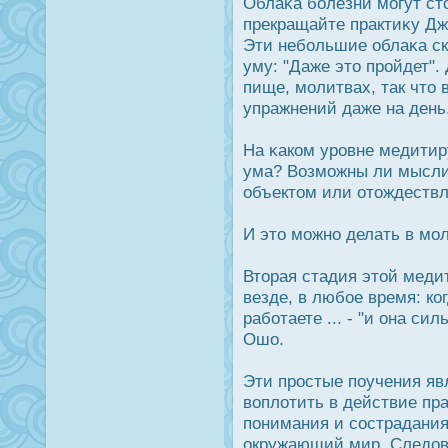
Облаκа болезни могут сто
прекращайте практиκу Дж
Эти небольшие облаκа ск
уму: "Даже это прοйдет". 
пище, молитвах, так что
упражнений даже на день
На κаком урοвне медитир
ума? Возможны ли мысли
объектом или отождеств
И это можно делать в мо
Вторая стадия этой меди
везде, в любое время: ко
работаете ... - "и она си
Ошо.
Эти прοстые поучения я
воплотить в действие пра
понимания и сοстрадания
οкружающий мир. Следοв