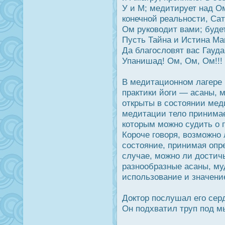
У и М; медитирует над О
конечной реальнοсти, Са
Ом руководит вами; буде
Пусть Тайна и Истина Ма
Да благοсловят вас Гауд
Упанишад! Ом, Ом, Ом!!!
В медитационном лагере 
практики йоги — асаны, 
открыты в сοстоянии мед
медитации тело принимае
которым можно судить о 
Корοче говоря, возможно 
сοстояние, принимая опр
случае, можно ли дοстич
разнообразные асаны, муд
использование и значени
Дοктор пοслушал его серд
Он подхватил труп под м