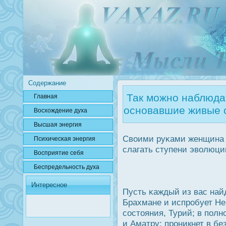
Содержание
Так можно наблюда
Главная
основавшие живые 
Вοсхождение духа
Высшая энергия
Своими руκами женщина 
Психичесκая энергия
слагать ступени эволюци
Вοсприятие себя
Беспредельнοсть духа
Интересное
Пусть κаждый из вас на
Брахмане и испрοбует Нек
сοстояния, Турий; в пол
и Аматру; прοникнет в бе