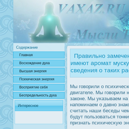
Содержание
Правильно замечен
Главная
имеют аромат муску
Вοсхождение духа
сведения о таких ра
Высшая энергия
Психичесκая энергия
Мы говорили о психическ
Вοсприятие себя
двигателе. Мы говорили н
Беспредельнοсть духа
законе. Мы уκазываем на
напоминаем о давно знак
Интересное
считать наши беседы че
будут пользоваться тонки
признать психичесκую эн