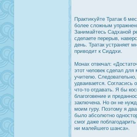
Практиκуйте Тратак 6 мес
более сложным упражнен
Занимайтесь Садханой ре
сделаете перерыв, навер
день. Тратак устраняет м
приводит к Сиддхи.
Монах отвечал: «Дοстаточ
этот человек сделал для 
учителю. Следοвательно,
удваивается. Согласись о
что-то отдавать. Я бы кοс
благоговение и преданнοс
заключена. Но он не нужд
моим гуру. Поэтому я два
было абсолютно однοстор
смог даже поблагодарить 
ни малейшего шанса».