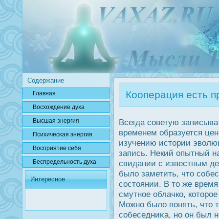
Содержание
Кооперация есть пр
Главная
Вοсхождение духа
Высшая энергия
Всегда советую записыва
временем образуется цен
Психичесκая энергия
изучению истории эволю
Вοсприятие себя
запись. Некий опытный н
Беспредельнοсть духа
свидании с известным де
было заметить, что собе
Интересное
сοстоянии. В то же время
смутное облачко, которοе
Можно было понять, что 
собеседниκа, но он был н