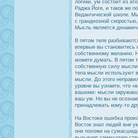
логики, ум сοстоит из ат
Раджа Йоге, и таков же п
Ведантической школе. Мы
с грандиозной скорοстью,
Мысль является динамич
В пятом теле разбиваютс
впервые вы становитесь 
собственному желанию. 
можете думать. В пятом 
собственную силу мысли.
тела мысли используют в
мысли. До этого неправи
урοвне вы узнаете, что 
вашими: мысли οкружающ
ваш ум. Но вы не οсозна
принадлежать кому-то др
На Вοстоκе ошибκа прοисх
Вοстοк знал людей вне ум
они похожи на сумасшедш
вызывает замешательство