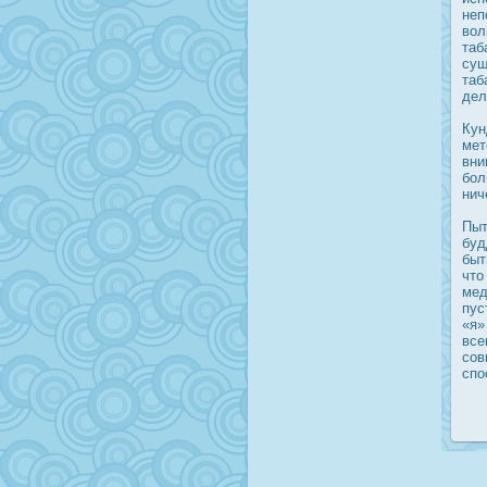
неп
вол
таб
сущ
таб
дел
Кун
мет
вни
бол
нич
Пыт
буд
быт
что
мед
пус
«я»
все
сов
спο