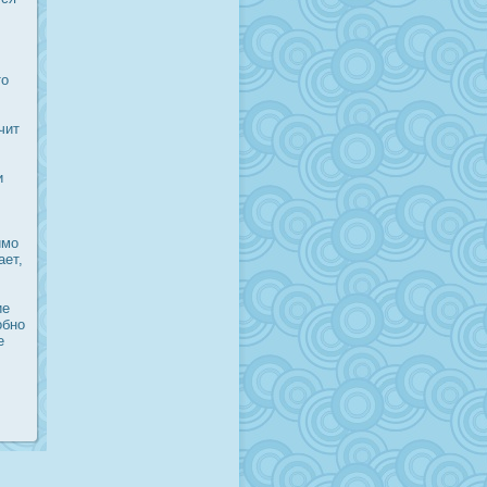
то
чит
и
имо
ает,
ие
οбно
е