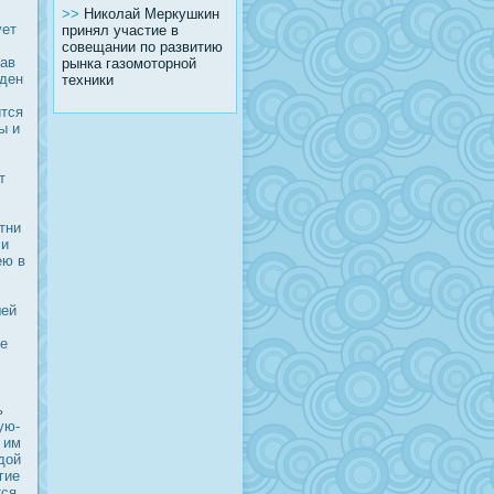
>>
Николай Меркушкин
ует
принял участие в
совещании по развитию
тав
рынка газомоторной
жден
техники
ится
ы и
т
тни
ли
ею в
шей
бе
ь
ую-
 им
дοй
гие
тся