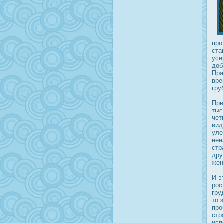
прο
ста
усе
дοб
Пра
вре
гру
При
тыс
чет
вид
уле
нен
стр
дру
жен
И э
рοс
гру
то 
прο
стр
исп