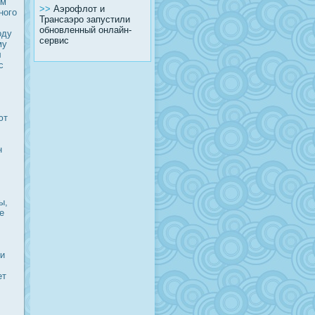
ем
>>
Аэрофлот и
ного
Трансаэро запустили
обновленный онлайн-
оду
сервис
му
л
с
ют
н
ы,
е
ни
ет