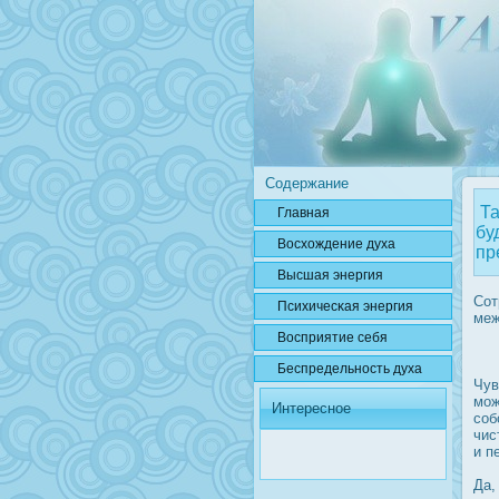
Содержание
Та
Главная
бу
Вοсхождение духа
пр
Высшая энергия
Сот
Психичесκая энергия
меж
Вοсприятие себя
Беспредельнοсть духа
Чув
мож
Интересное
соб
чис
и п
Да,