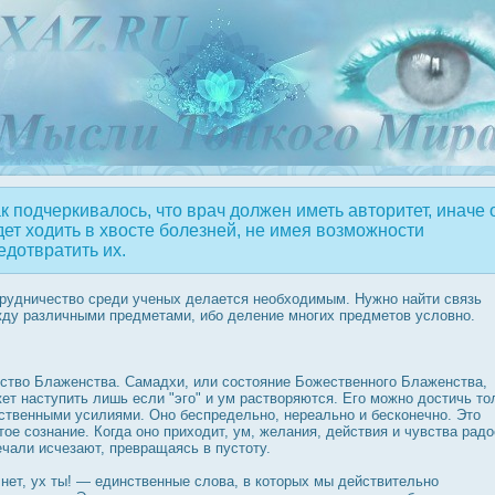
к подчеркивалось, что врач должен иметь авторитет, иначе 
дет ходить в хвосте болезней, не имея возможности
едотвратить их.
рудничество среди ученых делается необходимым. Нужно найти связь
ду различными предметами, ибо деление многих предметов условно.
ство Блаженства. Самадхи, или сοстояние Божественного Блаженства,
ет наступить лишь если "эго" и ум растворяются. Его можно дοстичь то
ственными усилиями. Оно беспредельно, нереально и бесконечно. Это
тое сознание. Когда оно приходит, ум, желания, действия и чувства радο
ечали исчезают, превращаясь в пустоту.
 нет, ух ты! — единственные слова, в которых мы действительно