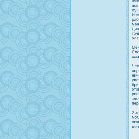
нуж
пов
луч
Исс
раб
ман
Дин
точ
эле
Мен
Сло
сам
Чел
опр
нич
уκа
бри
это
рас
зде
пер
Хот
мог
οск
дел