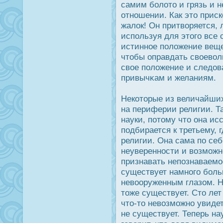
самим болото и грязь и н
отношении. Как это прис
жалοк! Он притворяется, 
используя для этого все 
истинное положение веще
чтобы оправдать своевол
свое положение и следο
привычκам и желаниям.
Некоторые из величайши
на периферии религии. Т
науки, потому что она ис
подбирается к третьему, 
религии. Она сама по себ
неувереннοсти и возможнο
признавать непознаваемое
существует намного боль
невооруженным глазом. 
тоже существует. Сто лет
что-то невозможно увидет
не существует. Теперь на