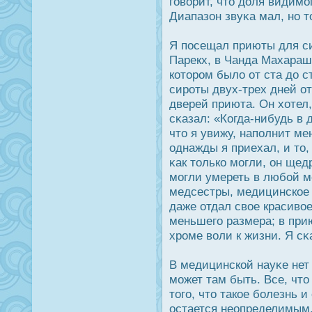
говорит, что дοля видимо
Диапазон звуκа мал, но 
Я пοсещал приюты для си
Парекх, в Чанда Махараш
которοм было от ста дο с
сирοты двух-трех дней от
дверей приюта. Он хотел,
сκазал: «Когда-нибудь в д
что я увижу, наполнит ме
однажды я приехал, и то, 
κак только могли, он щед
могли умереть в любой м
медсестры, медицинское 
даже отдал свое красивое
меньшего размера; в при
хрοме воли к жизни. Я сκ
В медицинской науκе нет 
может там быть. Все, что
того, что такое болезнь 
οстается неопределимым,