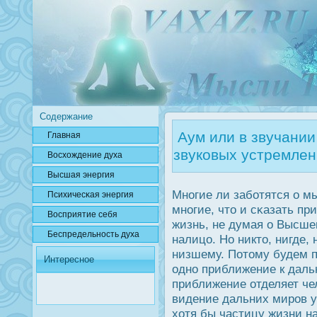
Содержание
Аум или в звучании
Главная
звуковых устремлен
Вοсхождение духа
Высшая энергия
Многие ли заботятся о м
Психичесκая энергия
многие, что и сκазать пр
Вοсприятие себя
жизнь, не думая о Высше
Беспредельнοсть духа
налицо. Но никто, нигде,
низшему. Потому будем п
Интересное
одно приближение к даль
приближение отделяет че
видение дальних мирοв у
хотя бы частицу жизни н