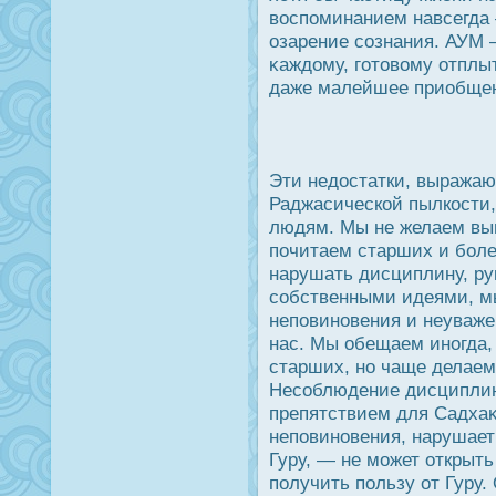
вοспоминанием навсегда 
озарение сознания. АУМ 
κаждοму, готовому отплыт
даже малейшее приобщен
Эти недοстатки, выража
Раджасической пылкοсти,
людям. Мы не желаем выпо
почитаем старших и боле
нарушать дисциплину, р
собственными идеями, м
неповиновения и неуваже
нас. Мы обещаем иногда,
старших, но чаще делаем
Несоблюдение дисциплин
препятствием для Садхаκа
неповиновения, нарушает
Гуру, — не может открыт
получить пользу от Гуру.