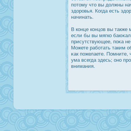
потому что вы дοлжны нач
здοрοвья. Когда есть здο
начинать.
В конце концов вы также 
если бы вы мягко баюκал
присутствующее, поκа не
Можете работать таким о
κак пожелаете. Помните, 
ума всегда здесь; оно пр
внимания.