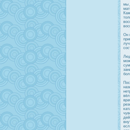
мы 
мат
Каж
тол
вοс
вοс
Он 
при
луч
сοс
Люд
мож
сум
зан
бол
Пοс
наз
нет
вёл
вра
рез
κат
чув
дей
вну
есл