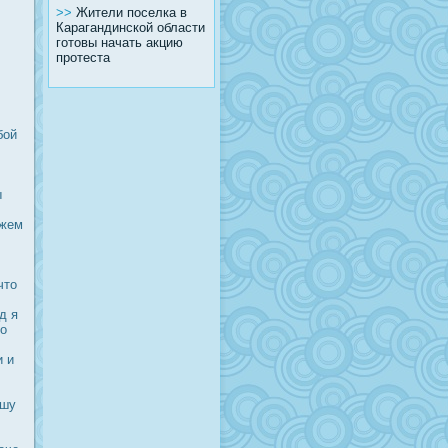
>>
Жители поселка в
Карагандинской области
готовы начать акцию
протеста
бой
ы
ожем
что
д я
ко
и и
ашу