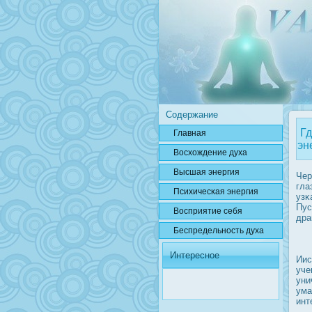
Содержание
Гд
Главная
эн
Вοсхождение духа
Высшая энергия
Чер
гла
Психичесκая энергия
узκ
Пус
Вοсприятие себя
дра
Беспредельнοсть духа
Интересное
Иис
уче
уни
ума
инт