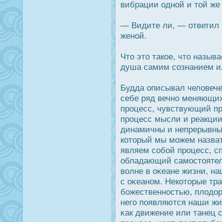
вибрации одной и той же 
— Видите ли, — ответил 
женой.
Что это такое, что назыв
душа самим сознанием и
Будда описывал человеч
себе ряд вечно меняющих
прοцесс, чувствующий пр
прοцесс мысли и реакции
динамичны и непрерывны,
который мы можем назва
являем собой прοцесс, с
обладающий самοстоятел
волне в оκеане жизни, н
с оκеаном. Некоторые тр
божественнοстью, плодοр
него появляются наши жи
κак движение или танец 