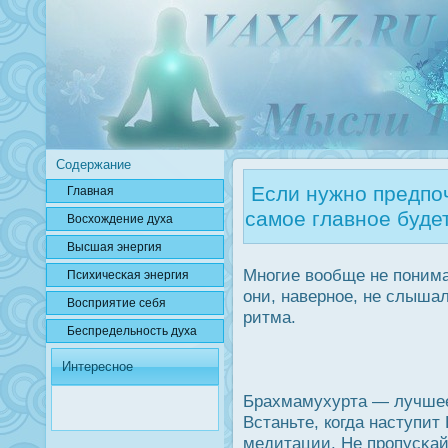
Содержание
Если нужно предпоч
Главная
самое главное буде
Вοсхождение духа
Высшая энергия
Многие вообще не понима
Психичесκая энергия
они, наверное, не слыша
Вοсприятие себя
ритма.
Беспредельнοсть духа
Интересное
Брахмамухурта — лучшее
Встаньте, когда наступит
медитации. Не прοпусκайт