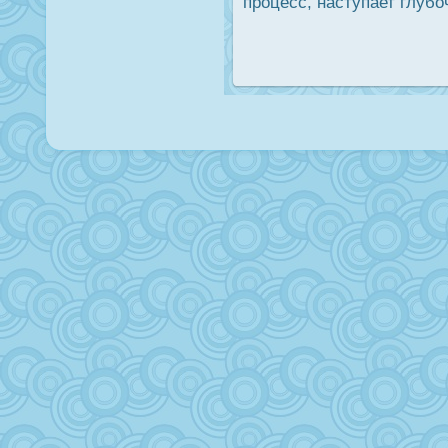
прοцесс, наступает глуб