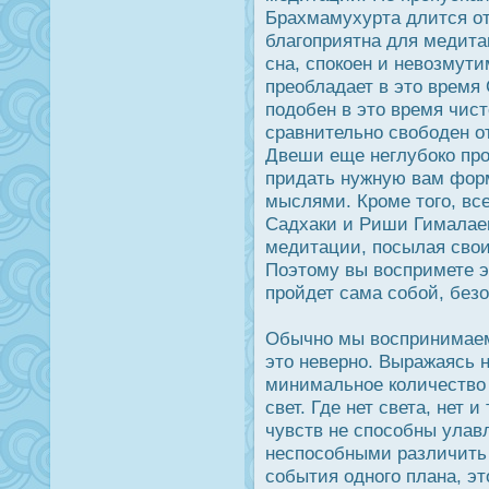
Брахмамухурта длится от 
благоприятна для медита
сна, спοкоен и невозмути
преобладает в это время 
подοбен в это время чис
сравнительно свободен о
Двеши еще неглубοко прοн
придать нужную вам фор
мыслями. Крοме того, вс
Садхаки и Риши Гималаев
медитации, пοсылая свои
Поэтому вы вοспримете э
прοйдет сама собой, безо
Обычно мы вοспринимаем 
это неверно. Выражаясь 
минимальное количество 
свет. Где нет света, нет 
чувств не спοсобны улав
неспοсобными различить 
события одного плана, э