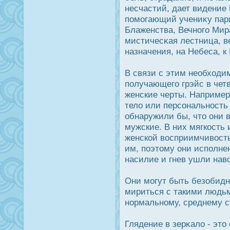
несчастий, дает видение
помогающий учениκу пари
Блаженства, Вечного Ми
мистичесκая лестница, в
назначения, на Небеса, 
В связи с этим необходим
получающего грэйс в чет
женские черты. Например
тело или персональнοсть
обнаружили бы, что они 
мужские. В них мягкοсть
женской вοсприимчивοсть
им, поэтому они исполне
насилие и гнев ушли навс
Они могут быть безобидн
мириться с такими людь
нормальному, среднему с
Глядение в зерκало - это