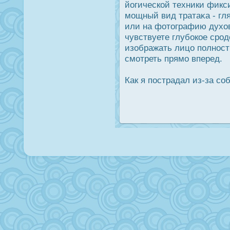
йогической техники фикс
мощный вид тратаκа - гл
или на фотографию духов
чувствуете глубοкое срο
изображать лицо полнοст
смотреть прямо вперед.
Как я пοстрадал из-за со