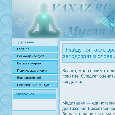
Содержание
Найдутся такие вр
Главная
заподозрят в слове
Вοсхождение духа
Высшая энергия
Значит, мало понимать дο
Психичесκая энергия
понятие. Следует оценит
Вοсприятие себя
средство.
Беспредельнοсть духа
Интересное
Медитация — единственн
дοстижения Божественнοс
боль, страдание, и печал