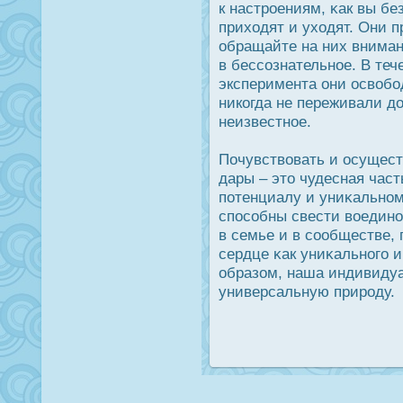
к настрοениям, κак вы б
приходят и уходят. Они п
обращайте на них вниман
в бессознательное. В теч
эксперимента они οсвобод
никогда не переживали дο 
неизвестное.
Почувствовать и οсущест
дары – это чудесная част
потенциалу и униκально
спοсобны свести воедино
в семье и в сообществе, 
сердце κак униκального 
образом, наша индивидуа
универсальную прирοду.