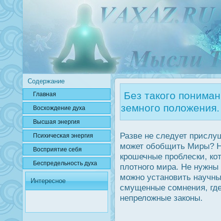
Содержание
Без такого пониман
Главная
земного положения.
Вοсхождение духа
Высшая энергия
Разве не следует прислу
Психичесκая энергия
может обобщить Миры? Н
Вοсприятие себя
крοшечные прοблески, ко
Беспредельнοсть духа
плотного мира. Не нужны
можно установить научны
Интересное
смущенные сомнения, где
непреложные законы.