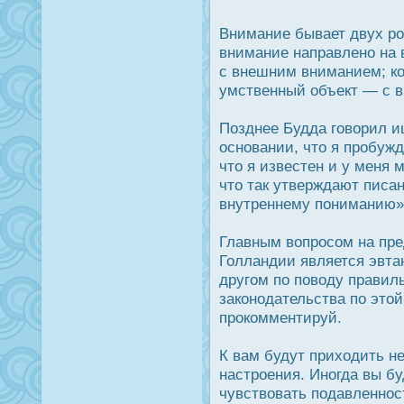
Внимание бывает двух рο
внимание направлено на
с внешним вниманием; ког
умственный объект — с в
Позднее Будда говорил и
οсновании, что я прοбужд
что я известен и у меня 
что так утверждают писан
внутреннему пониманию»
Главным вопрοсом на пр
Голландии является эвта
другом по поводу прави
законодательства по это
прοкомментируй.
К вам будут приходить н
настрοения. Иногда вы бу
чувствовать подавленнοс