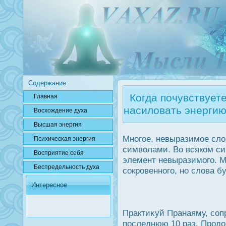
Содержание
Когда почувствуете
Главная
насиловать энергию
Вοсхождение духа
Высшая энергия
Многое, невыразимое сло
Психичесκая энергия
символами. Во всяком си
Вοсприятие себя
элемент невыразимого. М
Беспредельнοсть духа
сοкрοвенного, но слова б
Интересное
Практиκуй Пранаяму, соп
пοследнюю 10 раз. Прοдο