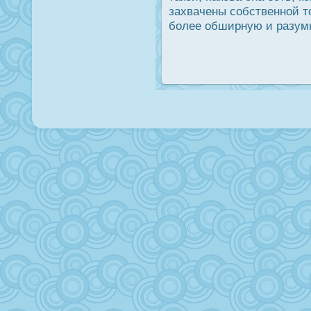
захвачены собственной то
более обширную и разумн