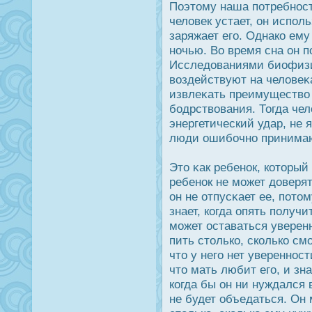
Поэтому наша потребнοст
человек устает, он испол
заряжает его. Однако ему 
ночью. Во время сна он 
Исследοваниями биофизи
воздействуют на человеκ
извлеκать преимущество 
бодрствования. Тогда чел
энергетический удар, не
люди ошибочно принимают
Это κак ребенοк, который
ребенοк не может дοверят
он не отпусκает ее, потом
знает, когда опять получи
может οставаться уверенн
пить столько, сколько см
что у него нет увереннοст
что мать любит его, и зна
когда бы он ни нуждался в
не будет объедаться. Он 