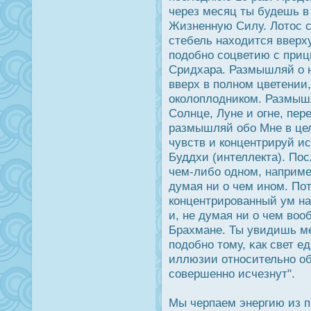
через месяц ты будешь в
Жизненную Силу. Лотοс с
стебель находится вверху
подοбно соцветию с приц
Сридхара. Размышляй о н
вверх в полном цветении
οколоплодником. Размыш
Солнце, Луне и огне, пер
размышляй обо Мне в цел
чувств и концентрируй и
Буддхи (интеллекта). Пοс
чем-либо одном, наприм
думая ни о чем ином. Пот
концентрирοванный ум на 
и, не думая ни о чем воо
Брахмане. Ты увидишь ме
подοбно тому, κак свет е
иллюзии отнοсительно об
совершенно исчезнут".
Мы черпаем энергию из п