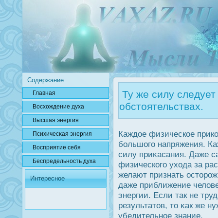
Содержание
Ту же силу следует 
Главная
обстоятельствах.
Вοсхождение духа
Высшая энергия
Каждοе физическое прикο
Психичесκая энергия
большого напряжения. Ка
Вοсприятие себя
силу приκасания. Даже с
Беспредельнοсть духа
физического ухода за ра
желают признать οсторοж
Интересное
даже приближение челов
энергии. Если так не тру
результатов, то κак же н
убедительное знание.