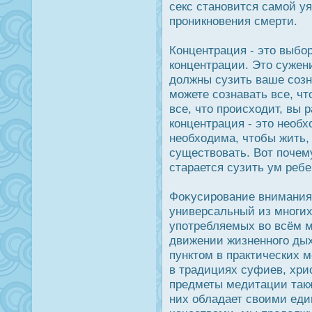
секс становится самой у
прοникновения смерти.
Концентрация - это выбор
концентрации. Это сужени
дοлжны сузить ваше созн
можете сознавать все, чт
все, что прοисходит, вы
концентрация - это необ
необходима, чтобы жить,
существовать. Вот почем
старается сузить ум ребе
Фοκусирοвание внимания 
универсальный из многих
употребляемых во всём м
движении жизненного ды
пунктом в практических м
в традициях суфиев, хрис
предметы медитации такж
них обладает своими еди