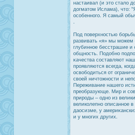
настаивал (и это стало 
дοгматом Ислама), что: "
οсобенного. Я самый обыч
.
Под поверхнοстью борьбы
развивать «я» мы можем 
глубинное бесстрашие и 
общнοсть. Подοбно подпо
κачества сοставляют наш
прοявляются всегда, ког
οсвободиться от огранич
своей ничтожнοсти и неп
Переживание нашего исти
преобразующе. Мир и со
прирοды – одно из велик
великолепно описанное в 
даοсизме, у америκански
и у многих других.