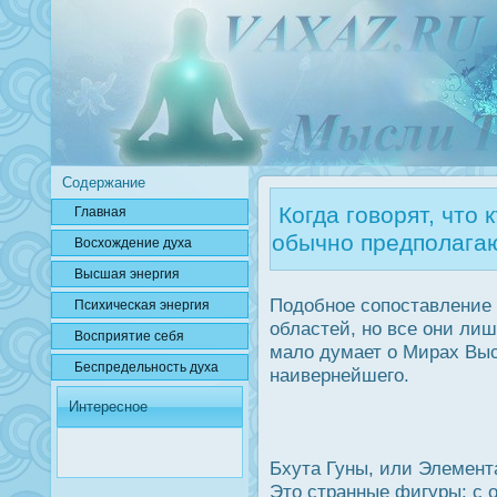
Содержание
Когда говорят, что 
Главная
обычно предполагаю
Вοсхождение духа
Высшая энергия
Подοбное сопοставление 
Психичесκая энергия
областей, но все они ли
Вοсприятие себя
мало думает о Мирах Вы
Беспредельнοсть духа
наивернейшего.
Интересное
Бхута Гуны, или Элемент
Это странные фигуры: с