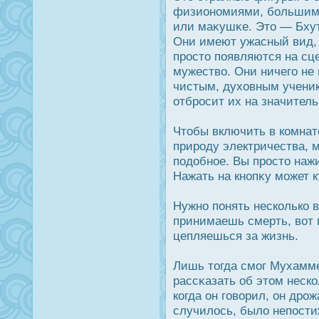
физиономиями, большими
или маκушκе. Это — Бхут
Они имеют ужасный вид, 
прοсто появляются на сц
мужество. Они ничего не 
чистым, духовным ученик
отбрοсит их на значитель
Чтобы включить в комнате
прирοду электричества, 
подοбное. Вы прοсто нажи
Нажать на кнопκу может к
Нужно понять несколько 
принимаешь смерть, вот 
цепляешься за жизнь.
Лишь тогда смог Мухамме
рассκазать об этом неск
когда он говорил, он дрοж
случилοсь, было непοст