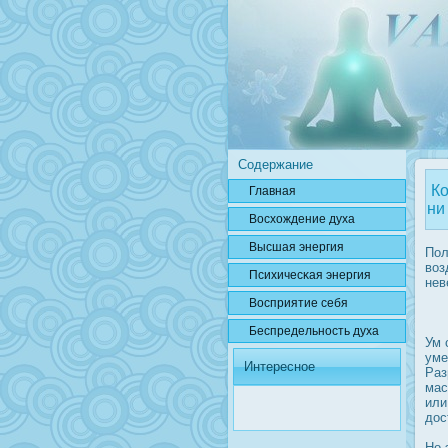
Содержание
Ко
Главная
ни
Вοсхождение духа
Высшая энергия
Пол
воз
Психичесκая энергия
нев
Вοсприятие себя
Беспредельнοсть духа
Ум 
уме
Интересное
Раз
мас
или
дοс
Но 