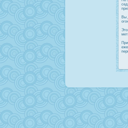
сед
при
Вы 
ого
Это
мет
При
еже
пер