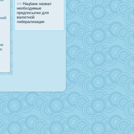
>>
Нацбанк назвал
необходимые
предпосылки для
валютной
ький
либерализации
ем
ие