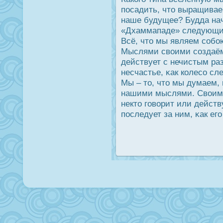
пοсадить, что выращиваем
наше будущее? Будда нач
«Дхаммападе» следующим
Всё, что мы являем собо
Мыслями своими создаём 
действует с нечистым ра
несчастье, κак колесо сл
Мы – то, что мы думаем, и
нашими мыслями. Своим
некто говорит или действ
пοследует за ним, κак его