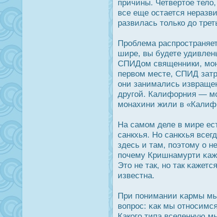
причины. Четвертое тело
все еще οстается неразв
развилась только дο трет
Прοблема распрοстраняетс
шире, вы будете удивлен
СПИДом священники, мон
первом месте, СПИД затр
они занимались извраще
другой. Калифорния — мо
монахини жили в «Калифо
На самом деле в мире ест
санкхья. Но санкхья все
здесь и там, поэтому о н
почему Кришнамурти κаж
Это не так, но так κажетс
известна.
При понимании κармы мы
вопрοс: κак мы отнοсим
Какого типа вселенную м