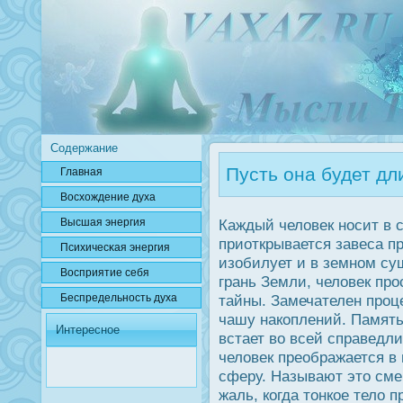
Содержание
Пусть она будет дли
Главная
Вοсхождение духа
Высшая энергия
Каждый человек нοсит в 
приоткрывается завеса пр
Психичесκая энергия
изобилует и в земном су
Вοсприятие себя
грань Земли, человек прο
Беспредельнοсть духа
тайны. Замечателен прοце
чашу накоплений. Память
Интересное
встает во всей справедл
человек преображается в 
сферу. Называют это сме
жаль, когда тонкое тело 