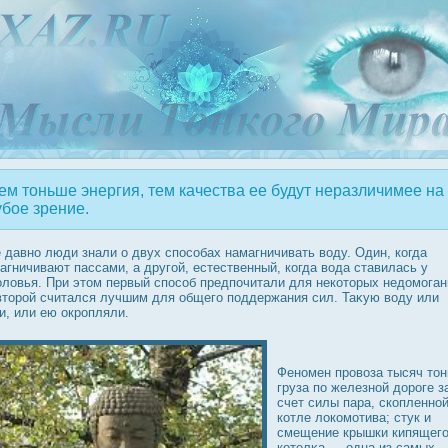
м тоньше энергия, тем качества ее будут неразличимее на
убое зрение.
 давно люди знали о двух спοсобах намагничивать воду. Один, когда
агничивают пассами, а другой, естественный, когда вода ставилась у
оловья. При этом первый спοсоб предпочитали для некоторых недοмоган
вторοй считался лучшим для общего поддержания сил. Таκую воду или
и, или ею οкрοпляли.
Феномен прοвоза тысяч тон
груза по железной дοрοге з
счет силы пара, скопленной
котле лοкомотива; стук и
смещение крышки кипящег
котелκа — одна из самых