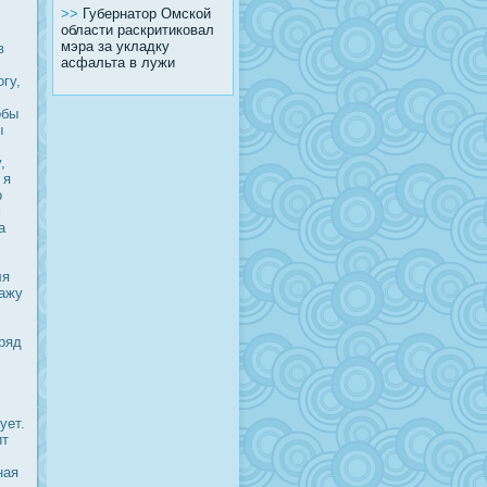
>>
Губернатор Омской
области раскритиковал
мэра за укладку
в
асфальта в лужи
гу,
обы
ы
,
 я
о
м
а
ля
сажу
вряд
ует.
ит
ная