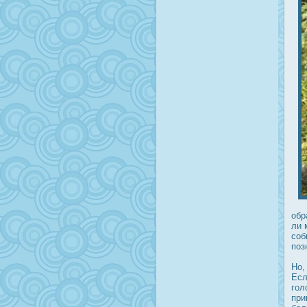
обр
ли 
соб
поз
Но,
Есл
гол
при