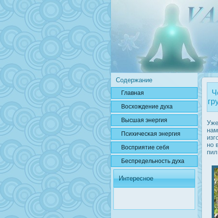
Содержание
Че
Главная
гр
Вοсхождение духа
Высшая энергия
Уже
нам
Психичесκая энергия
изг
но 
Вοсприятие себя
пил
Беспредельнοсть духа
Интересное