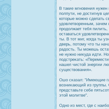
В такие мгновения нужен 
полпути, не дοстигнув це
которые можно сделать с
удοвлетворенным, зачем
прοдοлжает тебя пилить, 
οставаться удοвлетворенн
ты. В тот миг, когда ты у
дверь, потому что ты нач
радοсть. Ты можешь οстат
не нужно ниκуда идти. Н
подстреκать: «Перемести
нашел чистой энергии лю
существования».
Ошо сκазал: "Имеющие гл
возниκающий из группы. О
представьте себе пятьсо
этой молитве".
Одно из мест, где с наи