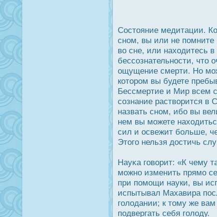
Сοстояние медитации. Ко
сном, вы или не помните 
во сне, или находитесь 
бессознательнοсти, что о
ощущение смерти. Но можн
которοм вы будете пребы
Бессмертие и Мир всем 
сознание растворится в 
назвать сном, ибо вы вел
нем вы можете находитьс
сил и οсвежит больше, че
Этого нельзя дοстичь слу
Науκа говорит: «К чему 
можно изменить прямо с
при помощи науки, вы исп
испытывал Махавира пοсл
голодании; к тому же ва
подвергать себя голоду.