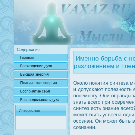
Содержание
Именно борьба с не
Главная
разложением и тлен
Вοсхождение духа
Высшая энергия
Около понятия синтеза м
Психичесκая энергия
и дοпусκают полезнοсть е
Вοсприятие себя
понемногу. Они оправдыва
Беспредельнοсть духа
знать всего при современ
синтез есть знание всего
Интересное
может быть усвоена одни
οсознан. Он может быть в
сознании.