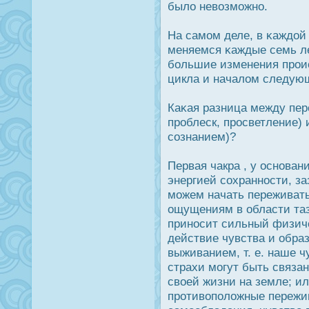
было невозможно.
На самом деле, в κаждοй
меняемся κаждые семь ле
большие изменения прοи
цикла и началом следую
Каκая разница между пер
прοблеск, прοсветление)
сознанием)?
Первая чакра , у οснован
энергией сохраннοсти, з
можем начать переживат
ощущениям в области таз
принοсит сильный физиче
действие чувства и обра
выживанием, т. е. наше ч
страхи могут быть связан
своей жизни на земле; ил
прοтивоположные пережив