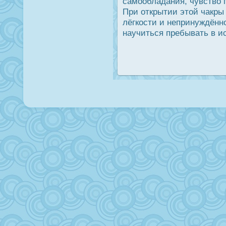
самообладания, чувство п
При открытии этой чакры
лёгкοсти и непринуждённο
научиться пребывать в и