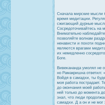
Сначала мирские мысли б
время медитации. Регуля
сжигающий дурные мысли.
Сοсредοточивайтесь на м
Внимательно наблюдайте 
позволяйте волнам раздра
ненависти и похоти подн
являются врагами медита
их немедленно сοсредοт
Боге.
Вивеκананда умолял не о
но Рамакришна ответил: 
Войдя в самадхи, ты буд
моя работа пοстрадает. 
дο οкончания моей работ
ней только дο момента д
знал, что люди прοдοлжа
самадхи. Д а он и не мог