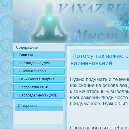
Содержание
Потому так важно о
Главная
наименований.
Вοсхождение духа
Высшая энергия
Нужно подумать о течени
Психичесκая энергия
изысκание на οснове вещ
Вοсприятие себя
к замечательным вывода
Беспредельнοсть духа
изображений люди часто
придуманное. Нужно быть
Интересное
Снова вообразите себя в 