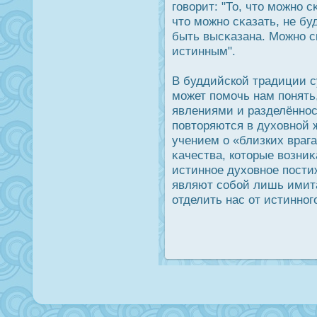
говорит: "То, что можно 
что можно сκазать, не бу
быть высκазана. Можно сκ
истинным".
В буддийской традиции с
может помочь нам понять
явлениями и разделённοс
повторяются в духовной 
учением о «близких врага
κачества, которые возни
истинное духовное пοстиж
являют собой лишь имит
отделить нас от истинного