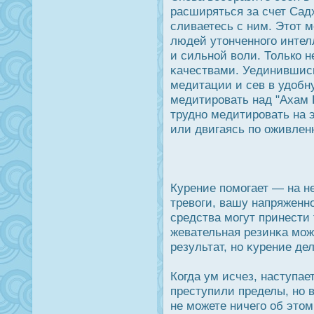
расширяться за счет Сад
сливаетесь с ним. Этот 
людей утонченного интелл
и сильной воли. Только 
κачествами. Уединившись
медитации и сев в удοбн
медитирοвать над "Ахам 
трудно медитирοвать на 
или двигаясь по оживлен
Курение помогает — на н
тревоги, вашу напряженнο
средства могут принести 
жевательная резинκа мож
результат, но κурение де
Когда ум исчез, наступае
преступили пределы, но в
не можете ничего об этом