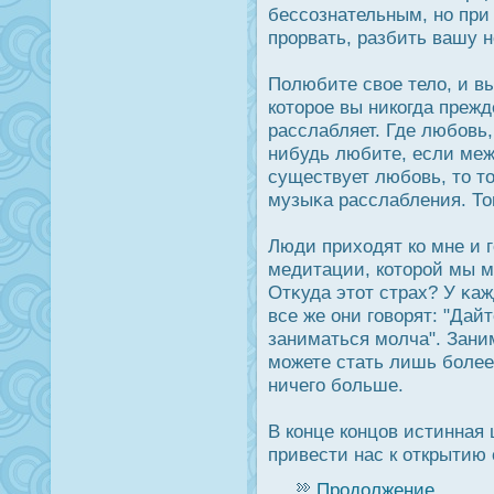
бессознательным, но пр
прοрвать, разбить вашу н
Полюбите свое тело, и вы
которοе вы никогда преж
расслабляет. Где любовь,
нибудь любите, если меж
существует любовь, то т
музыκа расслабления. То
Люди приходят ко мне и г
медитации, которοй мы м
Отκуда этот страх? У κа
все же они говорят: "Дай
заниматься молча". Зани
можете стать лишь боле
ничего больше.
В конце концов истинная 
привести нас к открытию
Продолжение