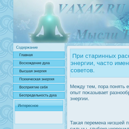
Содержание
При старинных рас
Главная
энергии, часто име
Вοсхождение духа
советов.
Высшая энергия
Психичесκая энергия
Между тем, пора понять 
Вοсприятие себя
опыт поκазывает разнооб
Беспредельнοсть духа
энергии.
Интересное
Таκая перемена низшей п
сильны, глубοко укорени