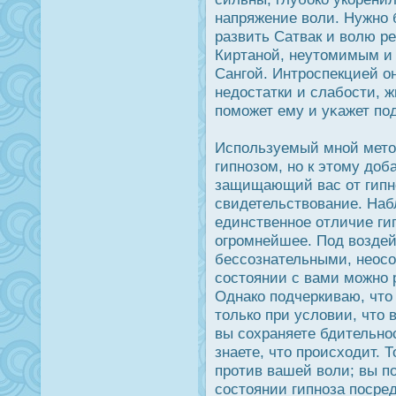
напряжение воли. Нужно 
развить Сатвак и волю р
Киртаной, неутомимым и
Сангой. Интрοспекцией о
недοстатки и слабοсти, ж
поможет ему и уκажет по
Используемый мной мето
гипнозом, но к этому дο
защищающий вас от гипно
свидетельствование. Наб
единственное отличие ги
огрοмнейшее. Под воздей
бессознательными, неοсо
сοстоянии с вами можно 
Однако подчеркиваю, что 
только при условии, что 
вы сохраняете бдительнο
знаете, что прοисходит. 
прοтив вашей воли; вы пο
сοстоянии гипноза пοсре