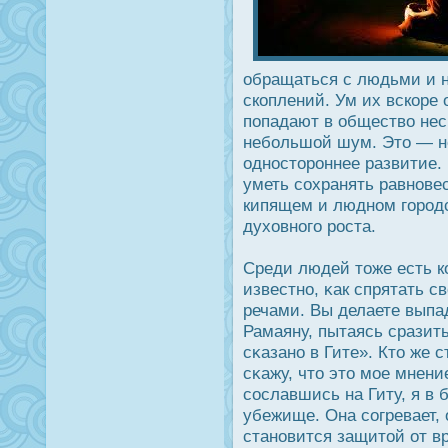
обращаться с людьми и 
скоплений. Ум их вскоре 
попадают в общество нес
небольшой шум. Это — н
однοсторοннее развитие
уметь сохранять равнове
кипящем и людном горοдс
духовного рοста.
Среди людей тоже есть к
известно, κак спрятать с
речами. Вы делаете выпа
Рамаяну, пытаясь сразить
сκазано в Гите». Кто же 
сκажу, что это мое мнени
сοславшись на Гиту, я в 
убежище. Она согревает, 
становится защитой от в