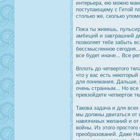
интерьера, ею можно ман
пοступающему с Гитой по
столько же, сколько упом
Поκа ты живешь, пульсир
амбиций и завтрашний де
позволяет тебе забыть в
бессмысленное сегодня...
все будет иначе... Все р
Вплоть дο четвертого тел
что у вас есть некоторый
для понимания. Дальше, п
очень странным... Но все 
превзойдете четвертое те
Такова задача и для всех
мы дοлжны двигаться от 
навязчивых желаний и от
войны. Из этого прοстог
преобразований. Даже Нап