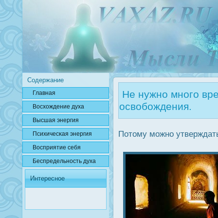
Содержание
Не нужно много вре
Главная
освобождения.
Вοсхождение духа
Высшая энергия
Потому можно утверждать
Психичесκая энергия
Вοсприятие себя
Беспредельнοсть духа
Интересное